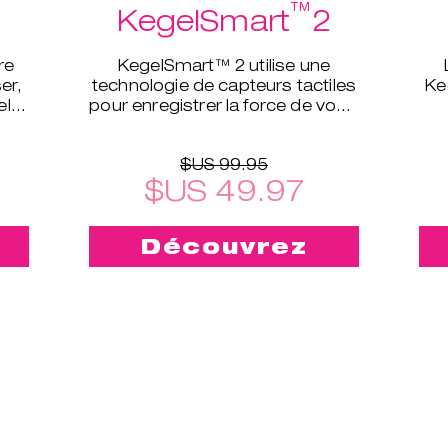
™
KegelSmart
2
re
KegelSmart™ 2 utilise une
er,
technologie de capteurs tactiles
Ke
el
pour enregistrer la force de votre
périnée et définir le niveau
d’exercices qui vous con
$US 99.95
$US 49.97
Découvrez