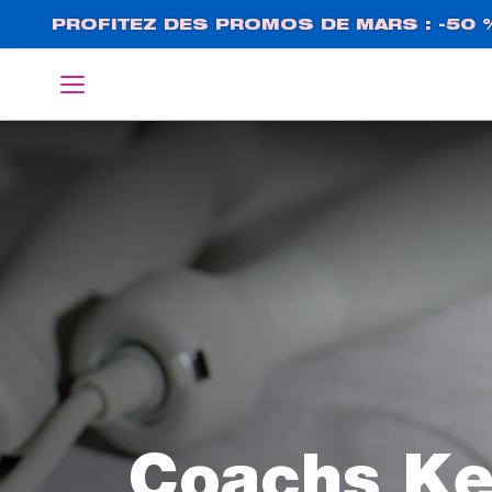
Aller
PROFITEZ DES PROMOS DE MARS : -50 
au
contenu
English
Deutsch
principal
Coachs Ke