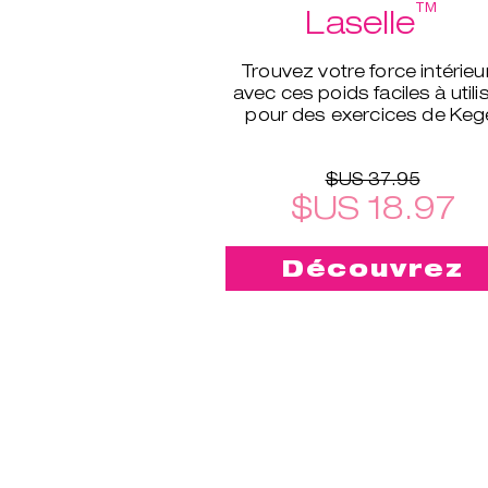
™
Laselle
Trouvez votre force intérieu
avec ces poids faciles à utilis
pour des exercices de Keg
d’un tout autre niveau.
$US 37.95
$US 18.97
Découvrez