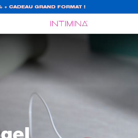
% + CADEAU GRAND FORMAT !
Español
Français
gel