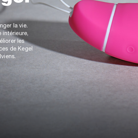
ger la vie.
 intérieure,
liorer les
ices de Kegel
lviens.