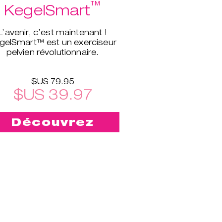
™
KegelSmart
L’avenir, c’est maintenant !
gelSmart™ est un exerciseur
pelvien révolutionnaire.
$US 79.95
$US 39.97
Découvrez