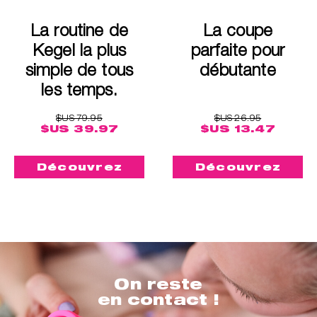
La routine de
La coupe
Kegel la plus
parfaite pour
simple de tous
débutante
les temps.
$US 79.95
$US 26.95
$US 39.97
$US 13.47
Découvrez
Découvrez
On reste
en contact !