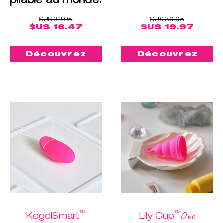
$US 32.95
$US 39.95
$US 16.47
$US 19.97
Découvrez
Découvrez
™
™
One
KegelSmart
Lily Cup