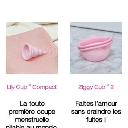
™
™
Lily Cup
Compact
Ziggy Cup
2
La toute
Faites l’amour
première coupe
sans craindre les
menstruelle
fuites !
pliable au monde.