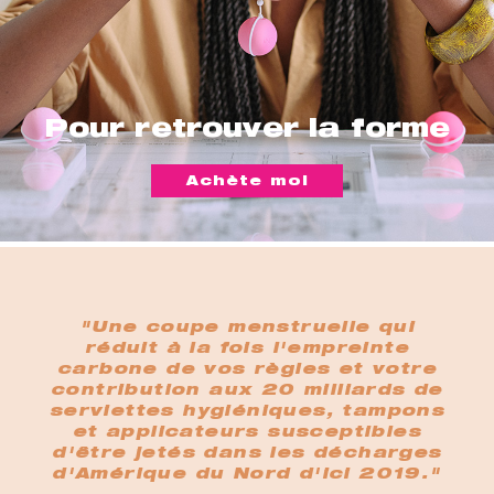
Pour retrouver la forme
Achète moi
"Une coupe menstruelle qui
réduit à la fois l'empreinte
carbone de vos règles et votre
contribution aux 20 milliards de
serviettes hygiéniques, tampons
et applicateurs susceptibles
d'être jetés dans les décharges
d'Amérique du Nord d'ici 2019."