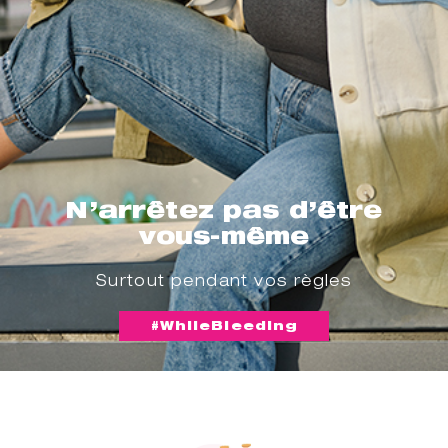
N’arrêtez pas d’être
vous-même
Surtout pendant vos règles
#WhileBleeding