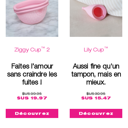
™
™
Ziggy Cup
2
Lily Cup
Faites l’amour
Aussi fine qu'un
sans craindre les
tampon, mais en
fuites !
mieux.
$US 39.95
$US 30.95
$US 19.97
$US 15.47
Découvrez
Découvrez