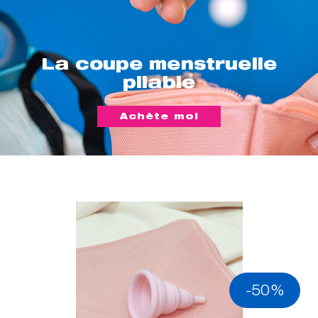
La coupe menstruelle
pliable
Achète moi
-50%