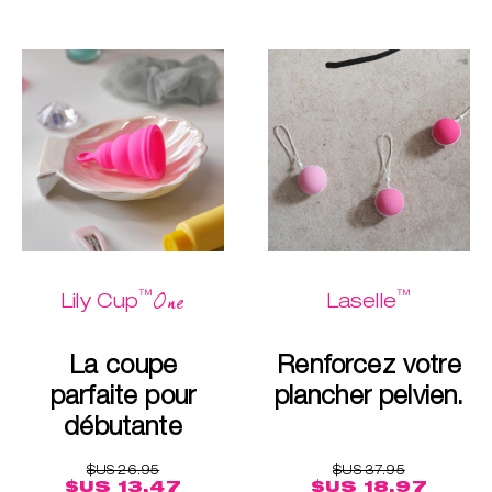
™
™
One
Lily Cup
Laselle
La coupe
Renforcez votre
parfaite pour
plancher pelvien.
débutante
$US 26.95
$US 37.95
$US 13.47
$US 18.97