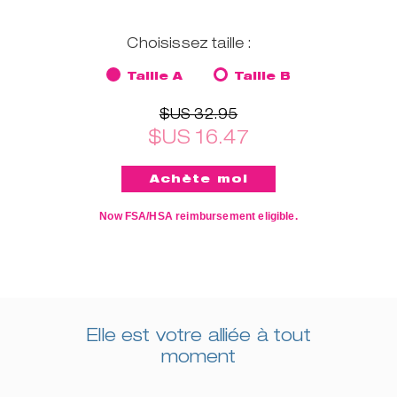
Choisissez taille :
Taille A
Taille B
$US 32.95
$US 16.47
Now FSA/HSA reimbursement eligible.
Elle est votre alliée à tout
moment