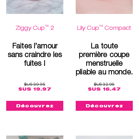
™
™
Ziggy Cup
2
Lily Cup
Compact
Faites l’amour
La toute
sans craindre les
première coupe
fuites !
menstruelle
pliable au monde.
$US 39.95
$US 32.95
$US 19.97
$US 16.47
Découvrez
Découvrez