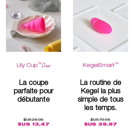
™
™
One
Lily Cup
KegelSmart
La coupe
La routine de
parfaite pour
Kegel la plus
débutante
simple de tous
les temps.
$US 26.95
$US 79.95
$US 13.47
$US 39.97