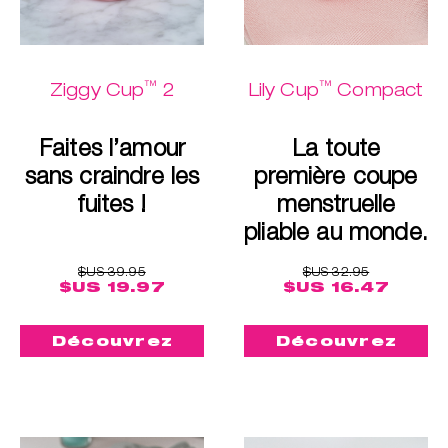
™
™
Ziggy Cup
2
Lily Cup
Compact
Faites l’amour
La toute
sans craindre les
première coupe
fuites !
menstruelle
pliable au monde.
$US 39.95
$US 32.95
$US 19.97
$US 16.47
Découvrez
Découvrez