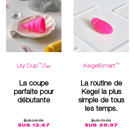
™
™
One
Lily Cup
KegelSmart
La coupe
La routine de
parfaite pour
Kegel la plus
débutante
simple de tous
les temps.
$US 26.95
$US 79.95
$US 13.47
$US 39.97