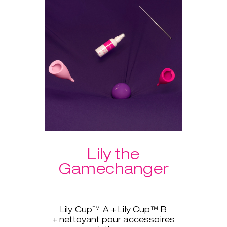
vous en suivant le programme
guidé de KegelSmart™. Le
nettoyant pour accessoires
intimes est inclus pour que vos
produits soient toujours propres
après usage.
Et comme nous n’avons pas fini
de vous gâter, les frais de port
sur nos lots sont offerts !
Lily the
Gamechanger
Lily Cup™ A + Lily Cup™ B
+ nettoyant pour accessoires