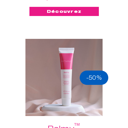
Découvrez
-50%
™