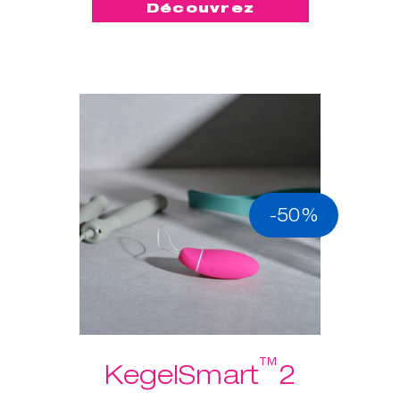
Découvrez
-50%
™
KegelSmart
2