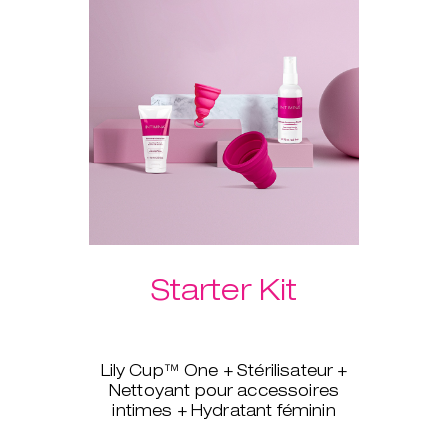
vous aidera à insérer
rapidement et facilement votre
coupe, sans douleur.
Choisissez votre Laselle™ poids
vaginaux préféré dans le menu
déroulant ci-dessous.
Starter Kit
Lily Cup™ One + Stérilisateur +
Nettoyant pour accessoires
intimes + Hydratant féminin
Vous souhaitez passer aux