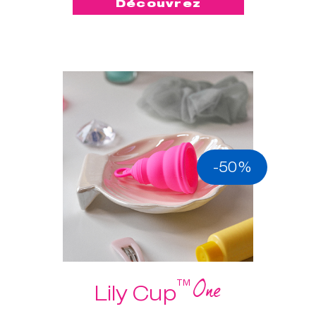
Découvrez
-50%
One
™
Lily Cup