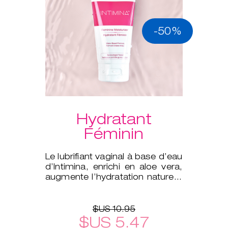
-50%
Hydratant
Féminin
Le lubrifiant vaginal à base d’eau
d’Intimina, enrichi en aloe vera,
augmente l’hydratation naturelle
de votre corps.
$US 10.95
$US 5.47