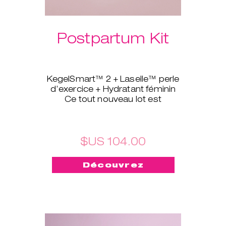
Postpartum Kit
KegelSmart™ 2 + Laselle™ perle
d’exercice + Hydratant féminin
Ce tout nouveau lot est
spécialement conçu pour les
jeunes mamans. Le coach pour
plancher pelvien KegelSmart™ 2
vous aidera à retrouver la force
$US 104.00
et la tonicité des muscles du
plancher pelvien grâce à des
Découvrez
routines d’exercices guidées.
Épaulé par Laselle™ perle
d’exercice, ils contribuent à
renforcer et à tonifier rapidement
votre périnée en fonction du
poids choisi. L’hydratant féminin