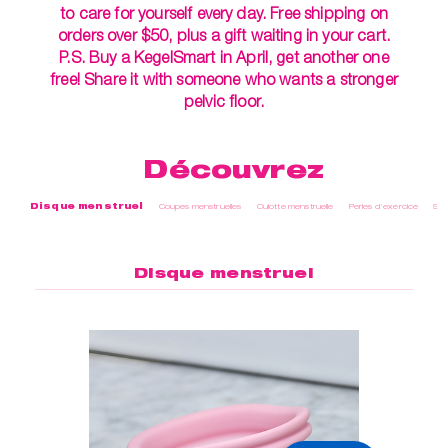
to care for yourself every day. Free shipping on
orders over $50, plus a gift waiting in your cart.
P.S. Buy a KegelSmart in April, get another one
free! Share it with someone who wants a stronger
pelvic floor.
Découvrez
Disque menstruel
Coupes menstruelles
Culotte menstruelle
Perles d'exercice
Soi
Disque menstruel