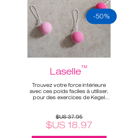
-50%
™
Laselle
Trouvez votre force intérieure
avec ces poids faciles à utiliser,
pour des exercices de Kegel
d’un tout autre niveau.
$US 37.95
$US 18.97