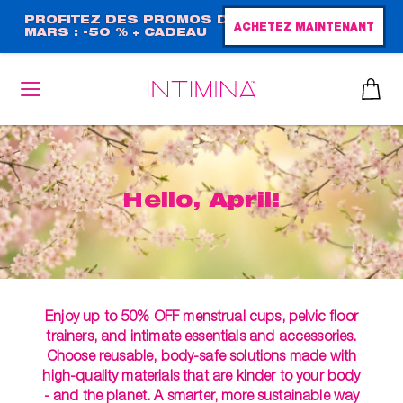
Aller
PROFITEZ DES PROMOS DE
ACHETEZ MAINTENANT
MARS : -50 % + CADEAU
au
GRAND FORMAT !
contenu
principal
Hello, April!
Enjoy up to 50% OFF menstrual cups, pelvic floor
trainers, and intimate essentials and accessories.
Choose reusable, body-safe solutions made with
high-quality materials that are kinder to your body
- and the planet. A smarter, more sustainable way