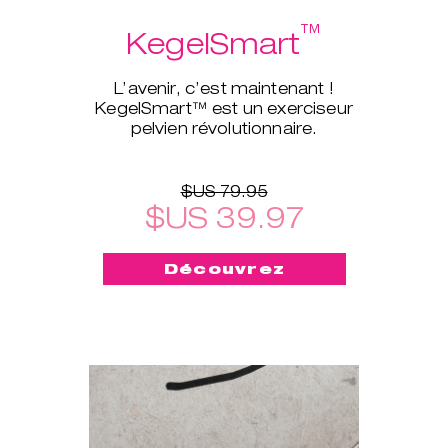
™
KegelSmart
L’avenir, c’est maintenant !
KegelSmart™ est un exerciseur
pelvien révolutionnaire.
$US 79.95
$US 39.97
Découvrez