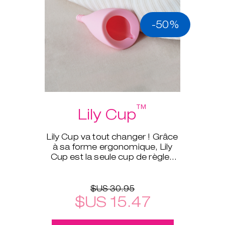
-50%
™
Lily Cup
Lily Cup va tout changer ! Grâce
à sa forme ergonomique, Lily
Cup est la seule cup de règles
qui peut être roulée aussi
finement qu’un tampon.
$US 30.95
$US 15.47