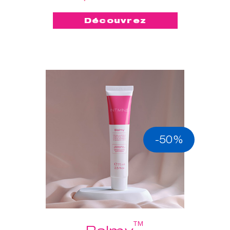
Découvrez
-50%
™