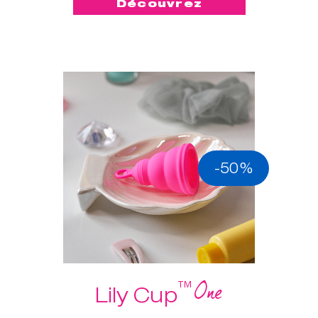
Découvrez
-50%
One
™
Lily Cup