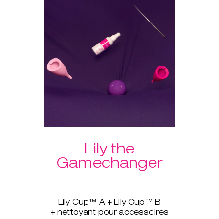
vous en suivant le programme
guidé de KegelSmart™. Le
nettoyant pour accessoires
intimes est inclus pour que vos
produits soient toujours propres
après usage.
Et comme nous n’avons pas fini
de vous gâter, les frais de port
sur nos lots sont offerts !
Lily the
Gamechanger
Lily Cup™ A + Lily Cup™ B
+ nettoyant pour accessoires