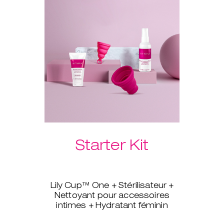
vous aidera à insérer
rapidement et facilement votre
coupe, sans douleur.
Choisissez votre Laselle™ poids
vaginaux préféré dans le menu
déroulant ci-dessous.
Starter Kit
Lily Cup™ One + Stérilisateur +
Nettoyant pour accessoires
intimes + Hydratant féminin
Vous souhaitez passer aux