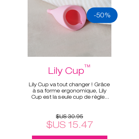
-50%
™
Lily Cup
Lily Cup va tout changer ! Grâce
à sa forme ergonomique, Lily
Cup est la seule cup de règles
qui peut être roulée aussi
finement qu’un tampon.
$US 30.95
$US 15.47