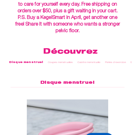
to care for yourself every day. Free shipping on
orders over $50, plus a gift waiting in your cart.
P.S. Buy a KegelSmart in April, get another one
free! Share it with someone who wants a stronger
pelvic floor.
Découvrez
Disque menstruel
Coupes menstruelles
Culotte menstruelle
Perles d'exercice
Soi
Disque menstruel