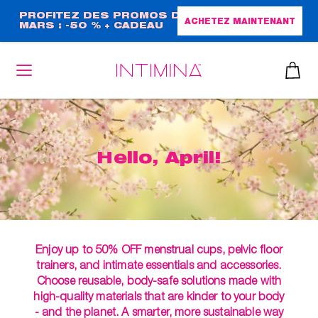
Aller
PROFITEZ DES PROMOS DE
ACHETEZ MAINTENANT
MARS : -50 % + CADEAU
au
GRAND FORMAT !
contenu
principal
Hello, April!
Enjoy up to 50% OFF menstrual cups, pelvic floor
trainers, and intimate essentials and accessories.
Choose reusable, body-safe solutions made with
high-quality materials that are kinder to your body
- and the planet. A smarter, more sustainable way