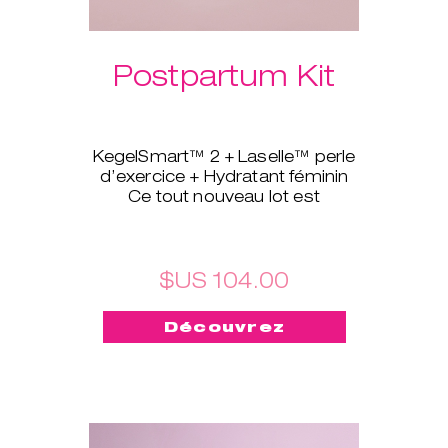
Postpartum Kit
KegelSmart™ 2 + Laselle™ perle
d’exercice + Hydratant féminin
Ce tout nouveau lot est
spécialement conçu pour les
jeunes mamans. Le coach pour
plancher pelvien KegelSmart™ 2
vous aidera à retrouver la force
$US 104.00
et la tonicité des muscles du
plancher pelvien grâce à des
Découvrez
routines d’exercices guidées.
Épaulé par Laselle™ perle
d’exercice, ils contribuent à
renforcer et à tonifier rapidement
votre périnée en fonction du
poids choisi. L’hydratant féminin