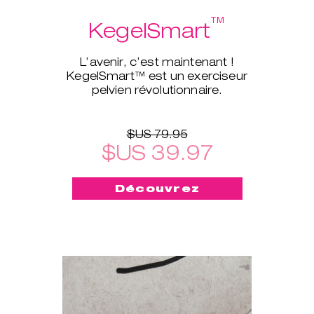
™
KegelSmart
L’avenir, c’est maintenant !
KegelSmart™ est un exerciseur
pelvien révolutionnaire.
$US 79.95
$US 39.97
Découvrez