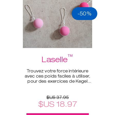
-50%
™
Laselle
Trouvez votre force intérieure
avec ces poids faciles à utiliser,
pour des exercices de Kegel
d’un tout autre niveau.
$US 37.95
$US 18.97