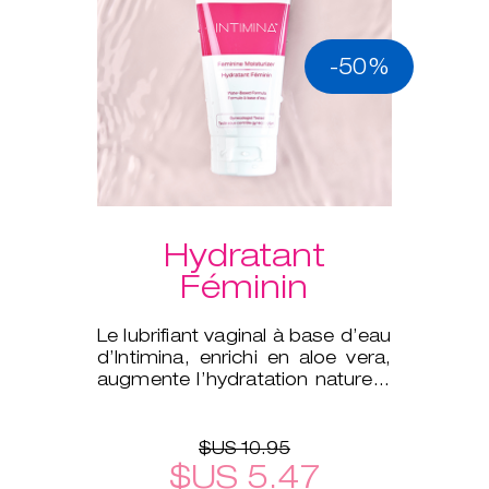
-50%
Hydratant
Féminin
Le lubrifiant vaginal à base d’eau
d’Intimina, enrichi en aloe vera,
augmente l’hydratation naturelle
de votre corps.
$US 10.95
$US 5.47