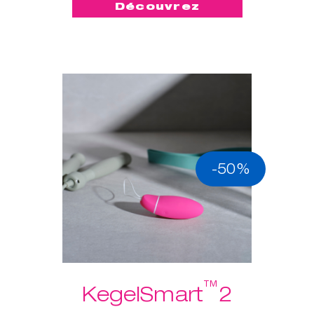
Découvrez
-50%
™
KegelSmart
2