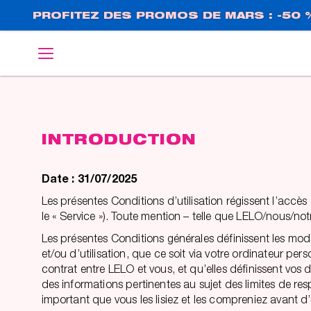
Aller
PROFITEZ DES PROMOS DE MARS : -50 
au
contenu
English
Deutsch
principal
INTRODUCTION
Date : 31/07/2025
Les présentes Conditions d’utilisation régissent l’accès 
le « Service »). Toute mention – telle que LELO/nous/notr
Les présentes Conditions générales définissent les moda
et/ou d’utilisation, que ce soit via votre ordinateur p
contrat entre LELO et vous, et qu’elles définissent vos
des informations pertinentes au sujet des limites de res
important que vous les lisiez et les compreniez avant d’ut