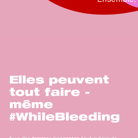
Elles peuvent
tout faire -
même
#WhileBleeding