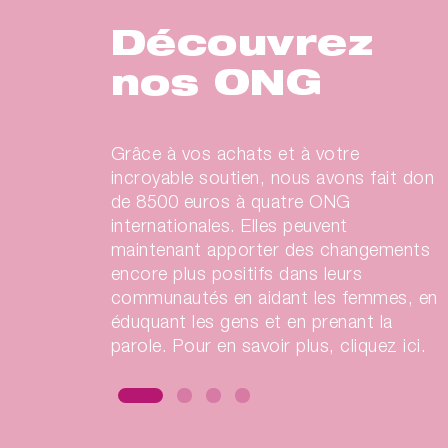
Découvrez
Jessica Fiorini est passionnée de cuisin
nos ONG
mais surtout, elle se consacre à
l'éducation des gens sur l'endométrios
C'est pourquoi elle est membre de l'A.P
Onlus, une ONG italienne dont l'objecti
Grâce à vos achats et à votre
est de diffuser des informations et des
incroyable soutien, nous avons fait don
connaissances sur l'endométriose pour
de 8500 euros à quatre ONG
femmes, leurs proches, le personnel de
internationales. Elles peuvent
santé et diverses institutions. Son pos
maintenant apporter des changements
au sein du conseil d'administration lui a
encore plus positifs dans leurs
donné l'occasion de travailler sur des
communautés en aidant les femmes, en
projets et des initiatives qui ont permis
éduquant les gens et en prenant la
grands changements dans la sensibilisa
parole. Pour en savoir plus, cliquez ici.
à l'endométriose.