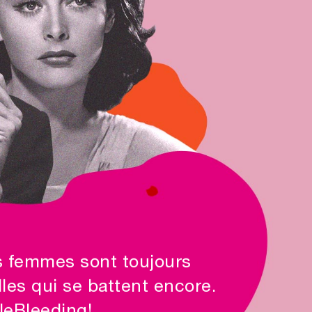
es femmes sont toujours
lles qui se battent encore.
leBleeding!