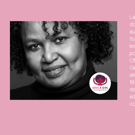
e,
La
do
e.
au
.E.
fo
f
le
po
 les
ON
Ge
te
el
fi
de
 de
éd
tion
c