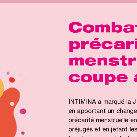
Combat
précar
menstr
coupe à
INTIMINA a marqué la Jo
en apportant un changem
précarité menstruelle en
préjugés et en jetant le