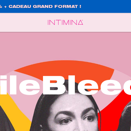
% + CADEAU GRAND FORMAT !
Español
Français
ileBlee