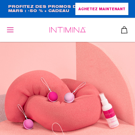
Aller
PROFITEZ DES PROMOS DE
ACHETEZ MAINTENANT
MARS : -50 % + CADEAU
au
GRAND FORMAT !
contenu
principal