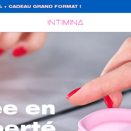
% + CADEAU GRAND FORMAT !
Español
Français
ée en
berté