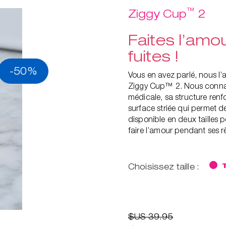
™
Ziggy Cup
2
Faites l’amou
fuites !
-50%
Vous en avez parlé, nous l’a
Ziggy Cup™ 2. Nous connais
médicale, sa structure renfo
surface striée qui permet de
disponible en deux tailles 
faire l’amour pendant ses r
Choisissez taille :
$US 39.95