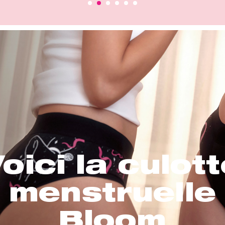
oici la culot
menstruelle
Bloom