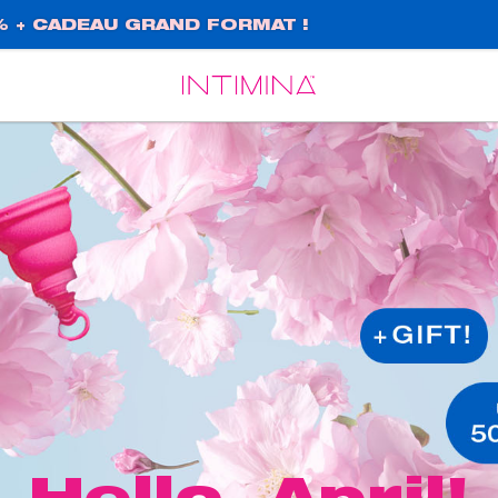
% + CADEAU GRAND FORMAT !
Español
Français
Hello, April!