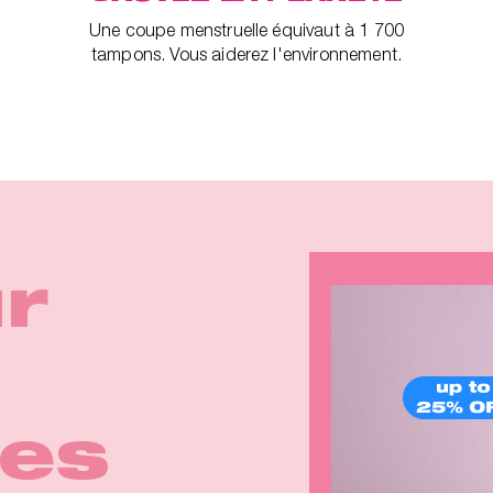
Une coupe menstruelle équivaut à 1 700
tampons. Vous aiderez l'environnement.
ina
 des
ur
e
nas
p™ 2
eals
 de
t
rce
tes