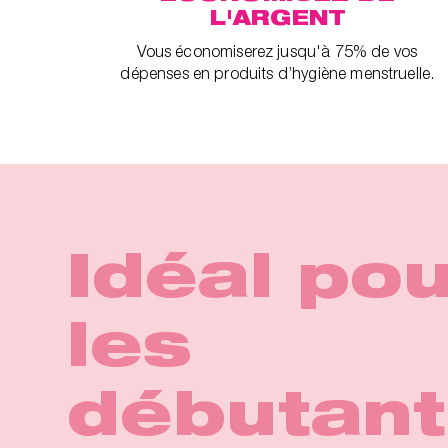
L'ARGENT
Vous économiserez jusqu'à 75% de vos
dépenses en produits d’hygiène menstruelle.
Greentim
Le Guide
Idéal po
x Journé
super na
les
Ziggy Cu
Spring d
mondiale
en forma
Votre fo
débutan
Ziggy Cup™ 2 est un disque menstruel qui vous