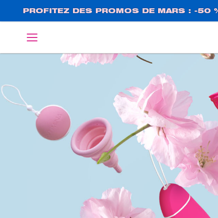
Aller
PROFITEZ DES PROMOS DE MARS : -50 
au
contenu
English
Deutsch
principal