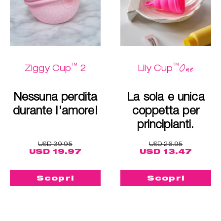
™
™
One
Ziggy Cup
2
Lily Cup
Nessuna perdita
La sola e unica
durante l'amore!
coppetta per
principianti.
USD 39.95
USD 26.95
USD 19.97
USD 13.47
Scopri
Scopri