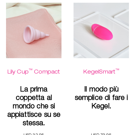
™
™
Lily Cup
Compact
KegelSmart
La prima
Il modo più
coppetta al
semplice di fare i
mondo che si
Kegel.
appiattisce su se
stessa.
USD 32.95
USD 79.95