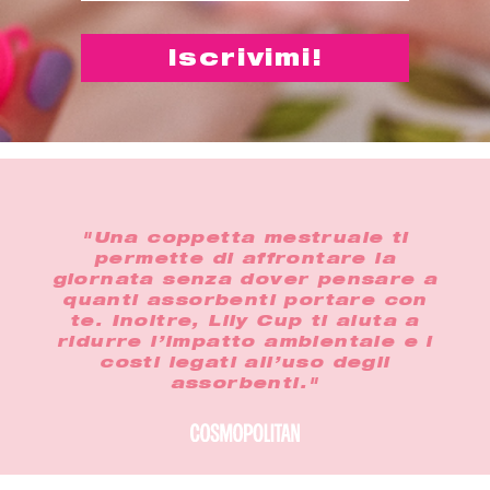
"Una coppetta mestruale ti
permette di affrontare la
giornata senza dover pensare a
quanti assorbenti portare con
te. Inoltre, Lily Cup ti aiuta a
ridurre l’impatto ambientale e i
costi legati all’uso degli
assorbenti."