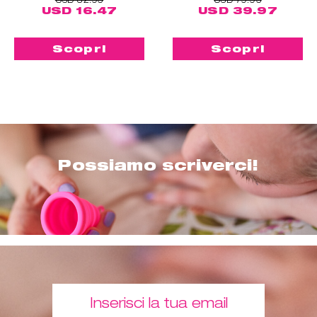
USD 16.47
USD 39.97
Scopri
Scopri
Possiamo scriverci!