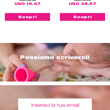
USD 16.47
USD 39.97
Scopri
Scopri
Possiamo scriverci!