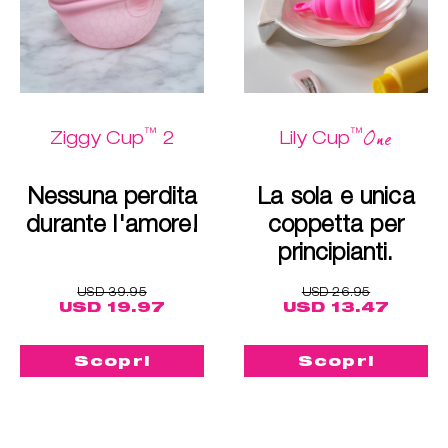
™
™
One
Ziggy Cup
2
Lily Cup
Nessuna perdita
La sola e unica
durante l'amore!
coppetta per
principianti.
USD 39.95
USD 26.95
USD 19.97
USD 13.47
Scopri
Scopri