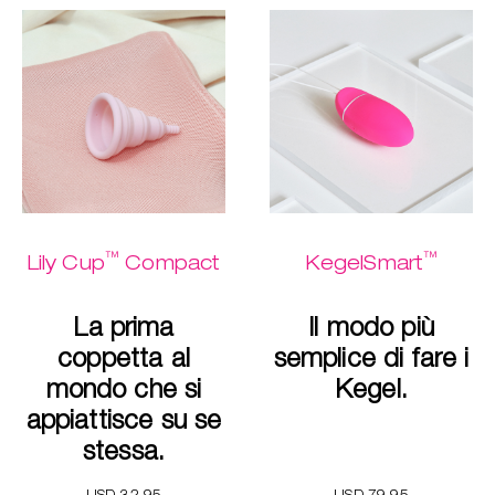
™
™
Lily Cup
Compact
KegelSmart
La prima
Il modo più
coppetta al
semplice di fare i
mondo che si
Kegel.
appiattisce su se
stessa.
USD 32.95
USD 79.95