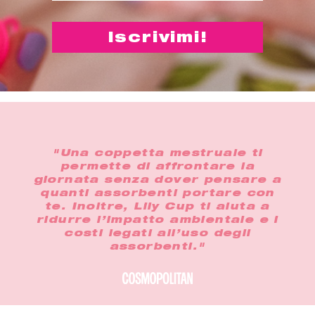
"Una coppetta mestruale ti
permette di affrontare la
giornata senza dover pensare a
quanti assorbenti portare con
te. Inoltre, Lily Cup ti aiuta a
ridurre l’impatto ambientale e i
costi legati all’uso degli
assorbenti."