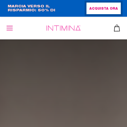
Salta
MARCIA VERSO IL
ACQUISTA ORA
RISPARMIO: 50% DI
al
SCONTO + OMAGGIO IN
contenuto
FORMATO COMPLETO!!
principale