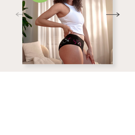
PERCHÉ USARE LE
PERCHÉ U
MUTANDE MESTRUALI?
MUTANDE 
Sicure per il corpo
Ecologi
economi
Le mutande mestruali Bloom
sono realizzate senza
Scegliendo di
sostanze chimiche nocive e