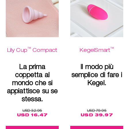
™
™
Lily Cup
Compact
KegelSmart
La prima
Il modo più
coppetta al
semplice di fare i
mondo che si
Kegel.
appiattisce su se
stessa.
USD 32.95
USD 79.95
USD 16.47
USD 39.97