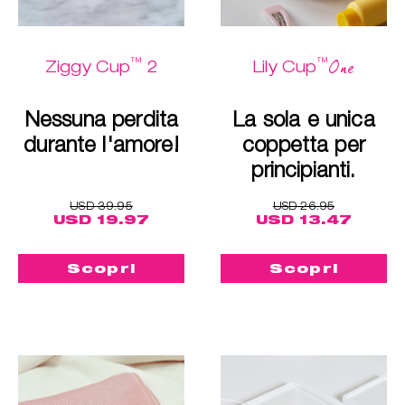
™
™
One
Ziggy Cup
2
Lily Cup
Nessuna perdita
La sola e unica
durante l'amore!
coppetta per
principianti.
USD 39.95
USD 26.95
USD 19.97
USD 13.47
Scopri
Scopri