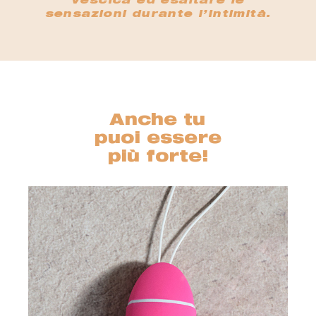
vescica ed esaltare le
sensazioni durante l’intimità.
Anche tu
puoi essere
più forte!