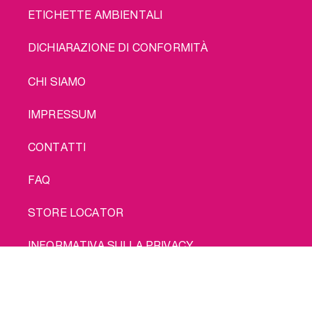
ETICHETTE AMBIENTALI
DICHIARAZIONE DI CONFORMITÀ
LEGAL
CHI SIAMO
IMPRESSUM
CONTATTI
FAQ
STORE LOCATOR
INFORMATIVA SULLA PRIVACY
Comprami
INFORMATIVA SUI COOKIE
CONDIZIONI D'USO