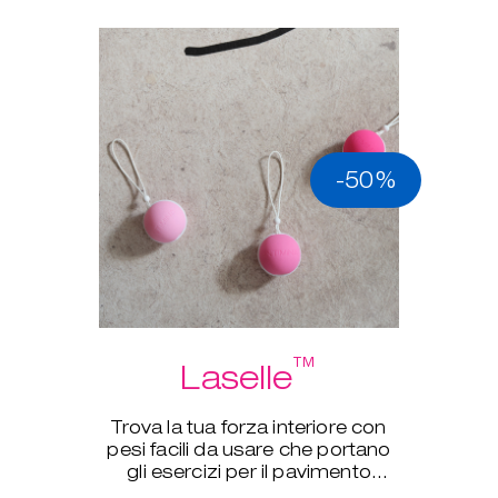
-50%
™
Laselle
Trova la tua forza interiore con
pesi facili da usare che portano
gli esercizi per il pavimento
pelvico a un nuovo livello.