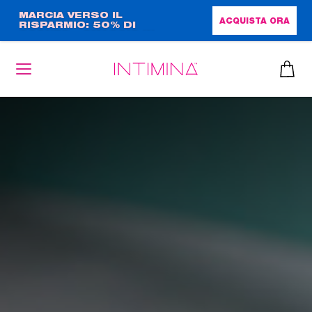
Salta
MARCIA VERSO IL
ACQUISTA ORA
RISPARMIO: 50% DI
al
SCONTO + OMAGGIO IN
contenuto
FORMATO COMPLETO!!
principale