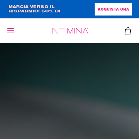
Salta
MARCIA VERSO IL
ACQUISTA ORA
RISPARMIO: 50% DI
al
SCONTO + OMAGGIO IN
contenuto
FORMATO COMPLETO!!
principale