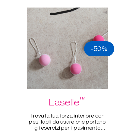
-50%
™
Laselle
Trova la tua forza interiore con
pesi facili da usare che portano
gli esercizi per il pavimento
pelvico a un nuovo livello.