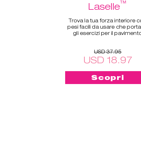
™
Laselle
Trova la tua forza interiore 
pesi facili da usare che port
gli esercizi per il paviment
pelvico a un nuovo livello.
USD 37.95
USD 18.97
Scopri