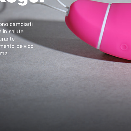
sono cambiarti
a in salute
durante
imento pelvico
mma.