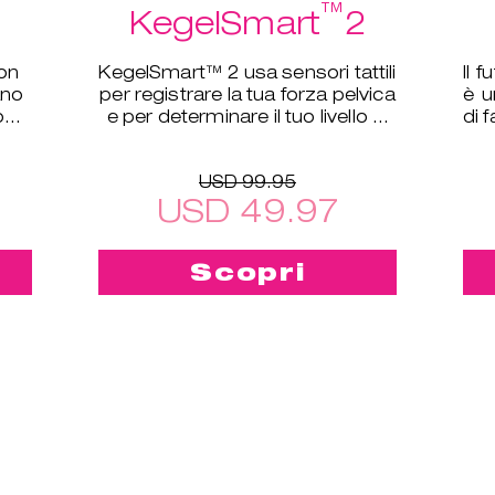
™
KegelSmart
2
con
KegelSmart™ 2 usa sensori tattili
Il 
ano
per registrare la tua forza pelvica
è u
o
e per determinare il tuo livello di
di f
allenamento.
USD 99.95
USD 49.97
Scopri