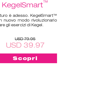
™
KegelSmart
futuro è adesso. KegelSmart™
n nuovo modo rivoluzionario
are gli esercizi di Kegel.
USD 79.95
USD 39.97
Scopri