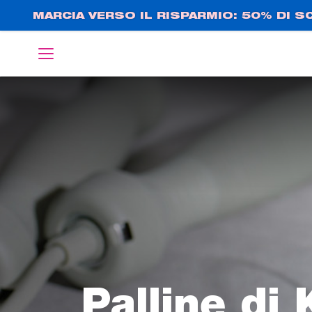
Salta
MARCIA VERSO IL RISPARMIO: 50% DI 
al
contenuto
English
Deutsch
principale
Palline di