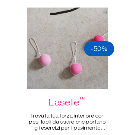
-50%
™
Laselle
Trova la tua forza interiore con
pesi facili da usare che portano
gli esercizi per il pavimento
pelvico a un nuovo livello.