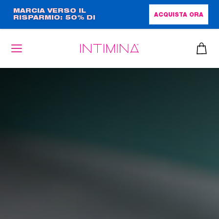
Salta
MARCIA VERSO IL
ACQUISTA ORA
RISPARMIO: 50% DI
al
SCONTO + OMAGGIO IN
contenuto
FORMATO COMPLETO!!
principale