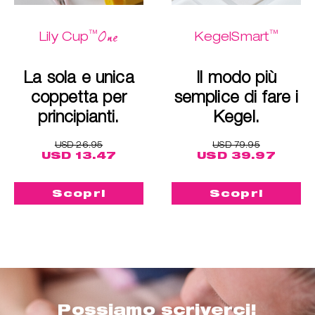
™
™
One
Lily Cup
KegelSmart
La sola e unica
Il modo più
coppetta per
semplice di fare i
principianti.
Kegel.
USD 26.95
USD 79.95
USD 13.47
USD 39.97
Scopri
Scopri
Possiamo scriverci!