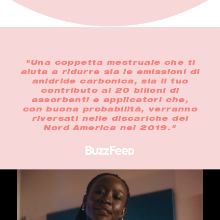
"Una coppetta mestruale che ti
aiuta a ridurre sia le emissioni di
anidride carbonica, sia il tuo
contributo ai 20 bilioni di
assorbenti e applicatori che,
con buona probabilità, verranno
riversati nelle discariche del
Nord America nel 2019."