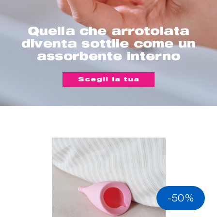
Quella che arrotolata
diventa sottile come un
assorbente interno
Scegli la tua
-50%