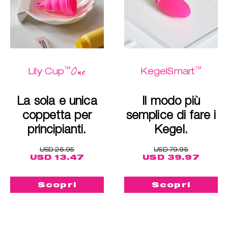
™
™
One
Lily Cup
KegelSmart
La sola e unica
Il modo più
coppetta per
semplice di fare i
principianti.
Kegel.
USD 26.95
USD 79.95
USD 13.47
USD 39.97
Scopri
Scopri