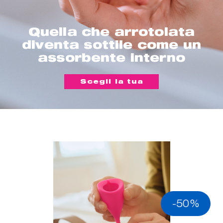
Quella che arrotolata
diventa sottile come un
assorbente interno
Scegli la tua
-50%