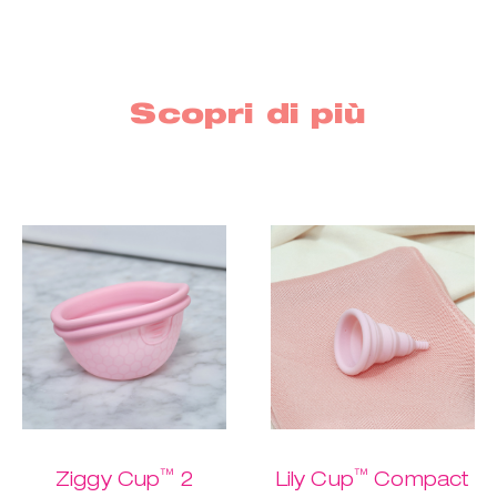
Scopri di più
™
™
Ziggy Cup
2
Lily Cup
Compact