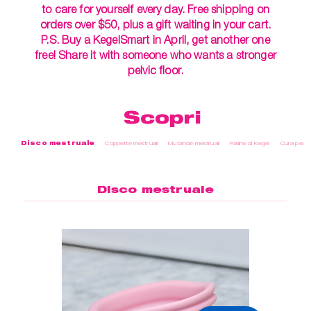
to care for yourself every day. Free shipping on
orders over $50, plus a gift waiting in your cart.
P.S. Buy a KegelSmart in April, get another one
free! Share it with someone who wants a stronger
pelvic floor.
Scopri
Disco mestruale
Coppette mestruali
Mutande mestruali
Palline di Kegel
Cura perso
Disco mestruale