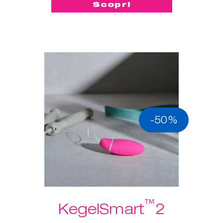
Scopri
-50%
™
KegelSmart
2