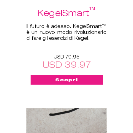
™
KegelSmart
Il futuro è adesso. KegelSmart™
è un nuovo modo rivoluzionario
di fare gli esercizi di Kegel.
USD 79.95
USD 39.97
Scopri