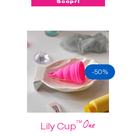
Scopri
-50%
One
™
Lily Cup