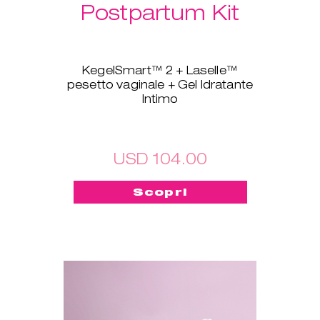
Postpartum Kit
KegelSmart™ 2 + Laselle™
pesetto vaginale + Gel Idratante
Intimo
Questo pacchetto nuovo di
zecca è stato creato apposta
per tutte le neomamme! Il
dispositivo KegelSmart™ 2 per
USD 104.00
l'allenamento del pavimento
pelvico ti guiderà nel tuo viaggio
Scopri
verso la riconquista della forza e
della salute dei muscoli del
pavimento pelvico. Anche i
Laselle™ pesetti vaginali ti
saranno d'aiuto: scegli il peso
che preferisci e usalo per
allenarti in modo veloce ogni
volta che vuoi, per riacquistare in
breve tempo forza e tonicità