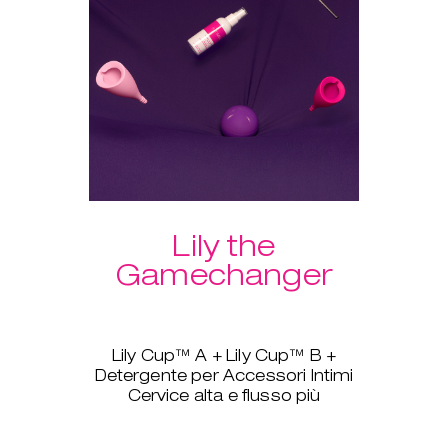
Un ulteriore vantaggio del
pacchetto: spedizione gratuita!
Lily the
Gamechanger
Lily Cup™ A + Lily Cup™ B +
Detergente per Accessori Intimi
Cervice alta e flusso più
pesante? Nessun problema, Lily
Cup™, ovvero The