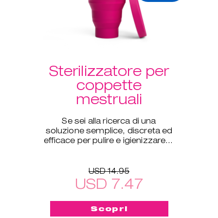
Sterilizzatore per
coppette
mestruali
Se sei alla ricerca di una
soluzione semplice, discreta ed
efficace per pulire e igienizzare in
profondità le tue coppette
ovunque ti trovi, questo
USD 14.95
USD 7.47
Scopri