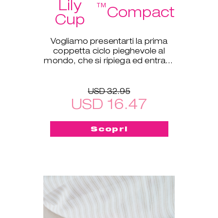
Lily
™
Compact
Cup
Vogliamo presentarti la prima
coppetta ciclo pieghevole al
mondo, che si ripiega ed entra in
una piccola custodia protettiva!
USD 32.95
USD 16.47
Scopri