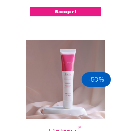
Scopri
-50%
™