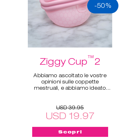
-50%
™
Ziggy Cup
2
Abbiamo ascoltato le vostre
opinioni sulle coppette
mestruali, e abbiamo ideato
Ziggy Cup™ 2!
USD 39.95
USD 19.97
Scopri