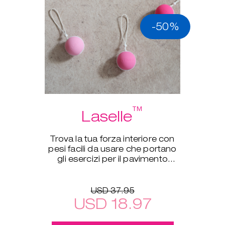
-50%
™
Laselle
Trova la tua forza interiore con
pesi facili da usare che portano
gli esercizi per il pavimento
pelvico a un nuovo livello.
USD 37.95
USD 18.97