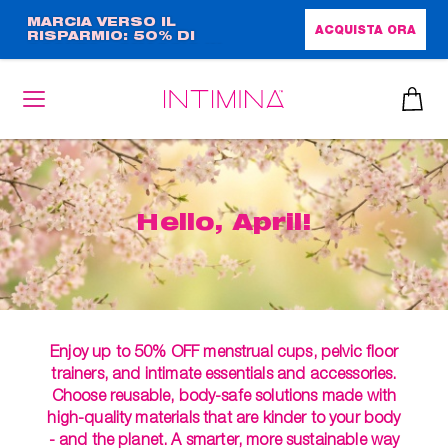
Salta
MARCIA VERSO IL
ACQUISTA ORA
RISPARMIO: 50% DI
al
SCONTO + OMAGGIO IN
contenuto
FORMATO COMPLETO!!
principale
Hello, April!
Enjoy up to 50% OFF menstrual cups, pelvic floor
trainers, and intimate essentials and accessories.
Choose reusable, body-safe solutions made with
high-quality materials that are kinder to your body
- and the planet. A smarter, more sustainable way