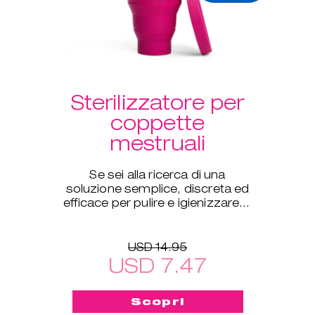
Sterilizzatore per
coppette
mestruali
Se sei alla ricerca di una
soluzione semplice, discreta ed
efficace per pulire e igienizzare in
profondità le tue coppette
ovunque ti trovi, questo
USD 14.95
USD 7.47
Scopri