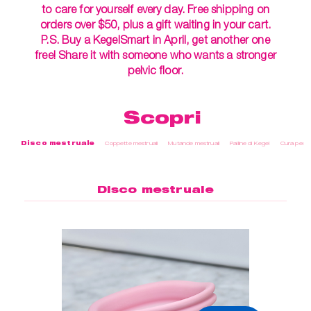
to care for yourself every day. Free shipping on
orders over $50, plus a gift waiting in your cart.
P.S. Buy a KegelSmart in April, get another one
free! Share it with someone who wants a stronger
pelvic floor.
Scopri
Disco mestruale
Coppette mestruali
Mutande mestruali
Palline di Kegel
Cura perso
Disco mestruale