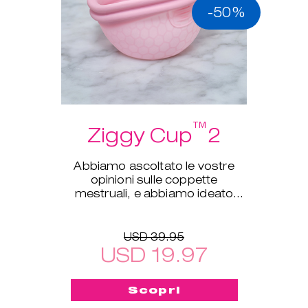
-50%
™
Ziggy Cup
2
Abbiamo ascoltato le vostre
opinioni sulle coppette
mestruali, e abbiamo ideato
Ziggy Cup™ 2!
USD 39.95
USD 19.97
Scopri