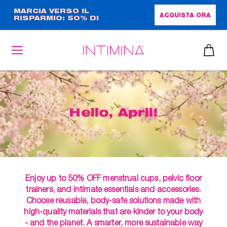
Salta
MARCIA VERSO IL
ACQUISTA ORA
RISPARMIO: 50% DI
al
SCONTO + OMAGGIO IN
contenuto
FORMATO COMPLETO!!
principale
Hello, April!
Enjoy up to 50% OFF menstrual cups, pelvic floor
trainers, and intimate essentials and accessories.
Choose reusable, body-safe solutions made with
high-quality materials that are kinder to your body
- and the planet. A smarter, more sustainable way