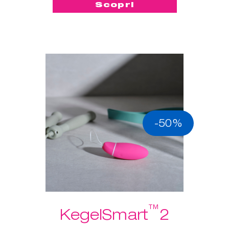
Scopri
-50%
™
KegelSmart
2