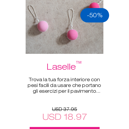
-50%
™
Laselle
Trova la tua forza interiore con
pesi facili da usare che portano
gli esercizi per il pavimento
pelvico a un nuovo livello.
USD 37.95
USD 18.97