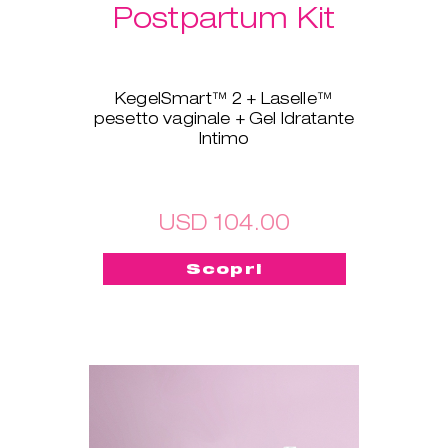
Postpartum Kit
KegelSmart™ 2 + Laselle™
pesetto vaginale + Gel Idratante
Intimo
Questo pacchetto nuovo di
zecca è stato creato apposta
per tutte le neomamme! Il
dispositivo KegelSmart™ 2 per
USD 104.00
l'allenamento del pavimento
pelvico ti guiderà nel tuo viaggio
Scopri
verso la riconquista della forza e
della salute dei muscoli del
pavimento pelvico. Anche i
Laselle™ pesetti vaginali ti
saranno d'aiuto: scegli il peso
che preferisci e usalo per
allenarti in modo veloce ogni
volta che vuoi, per riacquistare in
breve tempo forza e tonicità