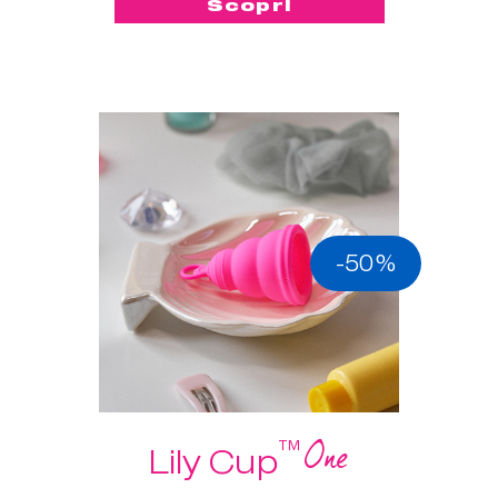
Scopri
-50%
One
™
Lily Cup