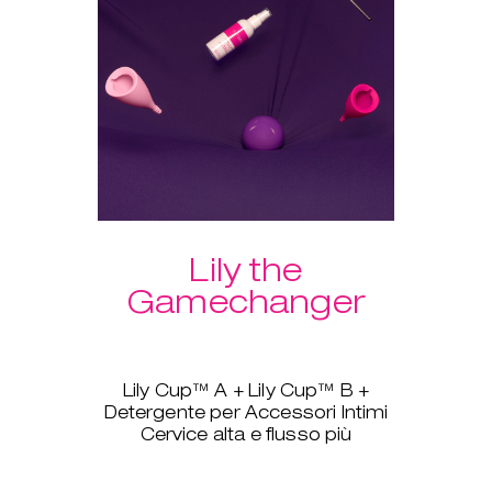
Un ulteriore vantaggio del
pacchetto: spedizione gratuita!
Lily the
Gamechanger
Lily Cup™ A + Lily Cup™ B +
Detergente per Accessori Intimi
Cervice alta e flusso più
pesante? Nessun problema, Lily
Cup™, ovvero The