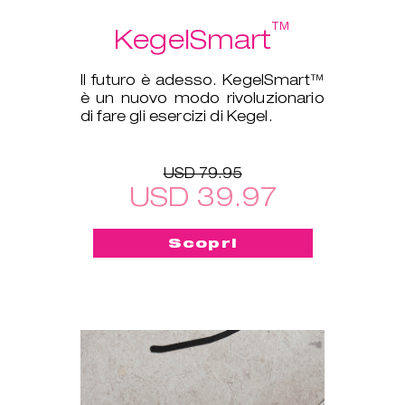
™
KegelSmart
Il futuro è adesso. KegelSmart™
è un nuovo modo rivoluzionario
di fare gli esercizi di Kegel.
USD 79.95
USD 39.97
Scopri