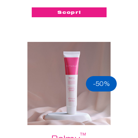
Scopri
-50%
™