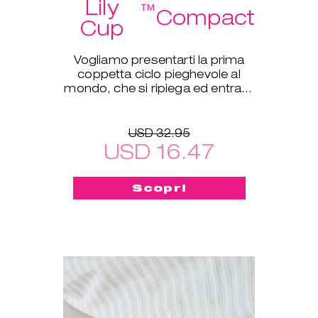
Lily
™
Compact
Cup
Vogliamo presentarti la prima
coppetta ciclo pieghevole al
mondo, che si ripiega ed entra in
una piccola custodia protettiva!
USD 32.95
USD 16.47
Scopri