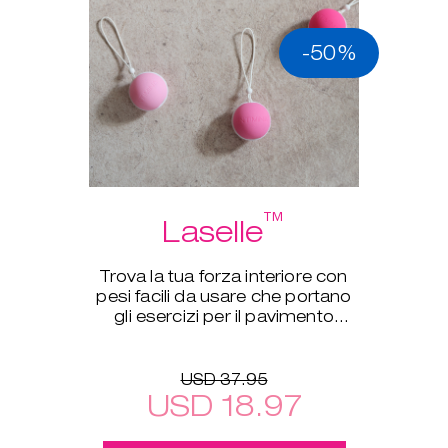
-50%
™
Laselle
Trova la tua forza interiore con
pesi facili da usare che portano
gli esercizi per il pavimento
pelvico a un nuovo livello.
USD 37.95
USD 18.97