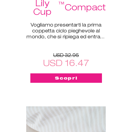
Lily
™
Compact
Cup
Vogliamo presentarti la prima
coppetta ciclo pieghevole al
mondo, che si ripiega ed entra in
una piccola custodia protettiva!
USD 32.95
USD 16.47
Scopri