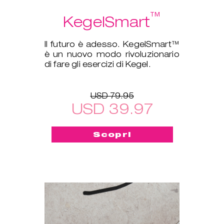
™
KegelSmart
Il futuro è adesso. KegelSmart™
è un nuovo modo rivoluzionario
di fare gli esercizi di Kegel.
USD 79.95
USD 39.97
Scopri