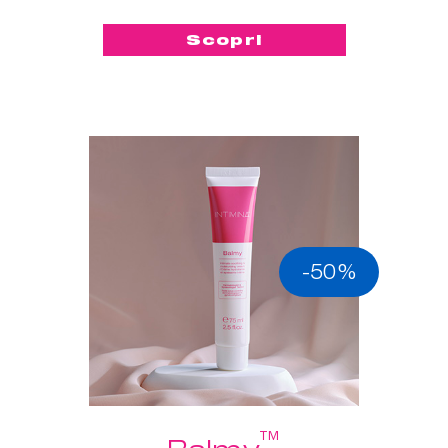
Scopri
-50%
™