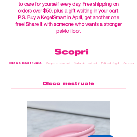
to care for yourself every day. Free shipping on
orders over $50, plus a gift waiting in your cart.
P.S. Buy a KegelSmart in April, get another one
free! Share it with someone who wants a stronger
pelvic floor.
Scopri
Disco mestruale
Coppette mestruali
Mutande mestruali
Palline di Kegel
Cura perso
Disco mestruale