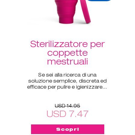
Sterilizzatore per
coppette
mestruali
Se sei alla ricerca di una
soluzione semplice, discreta ed
efficace per pulire e igienizzare in
profondità le tue coppette
ovunque ti trovi, questo
USD 14.95
USD 7.47
Scopri