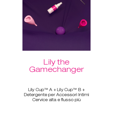
Un ulteriore vantaggio del
pacchetto: spedizione gratuita!
Lily the
Gamechanger
Lily Cup™ A + Lily Cup™ B +
Detergente per Accessori Intimi
Cervice alta e flusso più
pesante? Nessun problema, Lily
Cup™, ovvero The