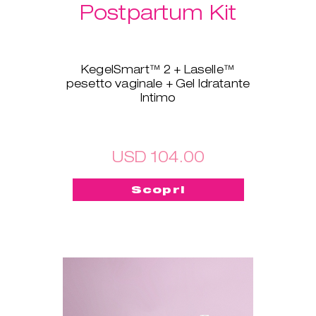
Postpartum Kit
KegelSmart™ 2 + Laselle™
pesetto vaginale + Gel Idratante
Intimo
Questo pacchetto nuovo di
zecca è stato creato apposta
per tutte le neomamme! Il
dispositivo KegelSmart™ 2 per
USD 104.00
l'allenamento del pavimento
pelvico ti guiderà nel tuo viaggio
Scopri
verso la riconquista della forza e
della salute dei muscoli del
pavimento pelvico. Anche i
Laselle™ pesetti vaginali ti
saranno d'aiuto: scegli il peso
che preferisci e usalo per
allenarti in modo veloce ogni
volta che vuoi, per riacquistare in
breve tempo forza e tonicità