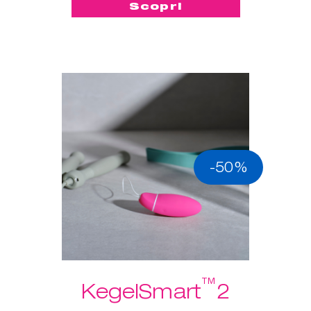
Scopri
-50%
™
KegelSmart
2