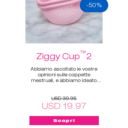
-50%
™
Ziggy Cup
2
Abbiamo ascoltato le vostre
opinioni sulle coppette
mestruali, e abbiamo ideato
Ziggy Cup™ 2!
USD 39.95
USD 19.97
Scopri