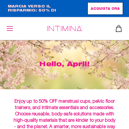
Salta
MARCIA VERSO IL
ACQUISTA ORA
RISPARMIO: 50% DI
al
SCONTO + OMAGGIO IN
contenuto
FORMATO COMPLETO!!
principale
Hello, April!
Enjoy up to 50% OFF menstrual cups, pelvic floor
trainers, and intimate essentials and accessories.
Choose reusable, body-safe solutions made with
high-quality materials that are kinder to your body
- and the planet. A smarter, more sustainable way