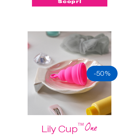
Scopri
-50%
One
™
Lily Cup