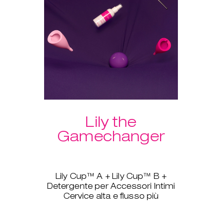
Un ulteriore vantaggio del
pacchetto: spedizione gratuita!
Lily the
Gamechanger
Lily Cup™ A + Lily Cup™ B +
Detergente per Accessori Intimi
Cervice alta e flusso più
pesante? Nessun problema, Lily
Cup™, ovvero The