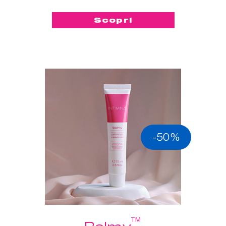
Scopri
-50%
™