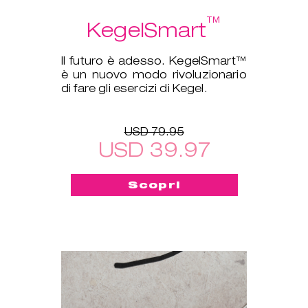
™
KegelSmart
Il futuro è adesso. KegelSmart™
è un nuovo modo rivoluzionario
di fare gli esercizi di Kegel.
USD 79.95
USD 39.97
Scopri