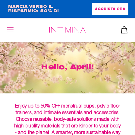
Salta
MARCIA VERSO IL
ACQUISTA ORA
RISPARMIO: 50% DI
al
SCONTO + OMAGGIO IN
contenuto
FORMATO COMPLETO!!
principale
Hello, April!
Enjoy up to 50% OFF menstrual cups, pelvic floor
trainers, and intimate essentials and accessories.
Choose reusable, body-safe solutions made with
high-quality materials that are kinder to your body
- and the planet. A smarter, more sustainable way