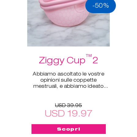
-50%
™
Ziggy Cup
2
Abbiamo ascoltato le vostre
opinioni sulle coppette
mestruali, e abbiamo ideato
Ziggy Cup™ 2!
USD 39.95
USD 19.97
Scopri