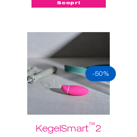
Scopri
-50%
™
KegelSmart
2