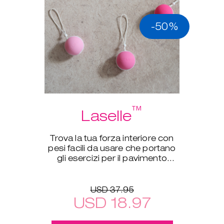
-50%
™
Laselle
Trova la tua forza interiore con
pesi facili da usare che portano
gli esercizi per il pavimento
pelvico a un nuovo livello.
USD 37.95
USD 18.97