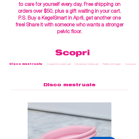
to care for yourself every day. Free shipping on
orders over $50, plus a gift waiting in your cart.
P.S. Buy a KegelSmart in April, get another one
free! Share it with someone who wants a stronger
pelvic floor.
Scopri
Disco mestruale
Coppette mestruali
Mutande mestruali
Palline di Kegel
Cura perso
Disco mestruale