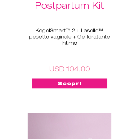
Postpartum Kit
KegelSmart™ 2 + Laselle™
pesetto vaginale + Gel Idratante
Intimo
Questo pacchetto nuovo di
zecca è stato creato apposta
per tutte le neomamme! Il
dispositivo KegelSmart™ 2 per
USD 104.00
l'allenamento del pavimento
pelvico ti guiderà nel tuo viaggio
Scopri
verso la riconquista della forza e
della salute dei muscoli del
pavimento pelvico. Anche i
Laselle™ pesetti vaginali ti
saranno d'aiuto: scegli il peso
che preferisci e usalo per
allenarti in modo veloce ogni
volta che vuoi, per riacquistare in
breve tempo forza e tonicità