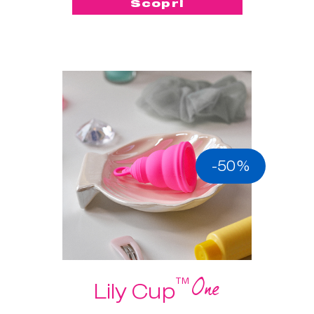
Scopri
-50%
One
™
Lily Cup