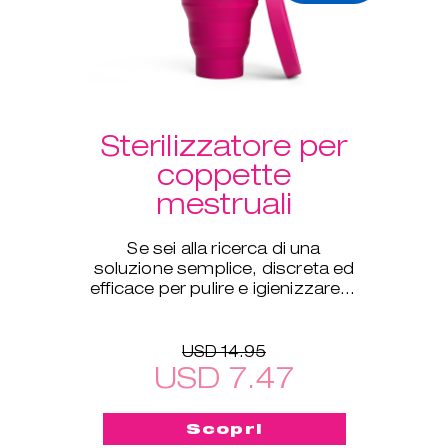
Sterilizzatore per
coppette
mestruali
Se sei alla ricerca di una
soluzione semplice, discreta ed
efficace per pulire e igienizzare in
profondità le tue coppette
ovunque ti trovi, questo
USD 14.95
USD 7.47
Scopri