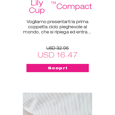
Lily
™
Compact
Cup
Vogliamo presentarti la prima
coppetta ciclo pieghevole al
mondo, che si ripiega ed entra in
una piccola custodia protettiva!
USD 32.95
USD 16.47
Scopri