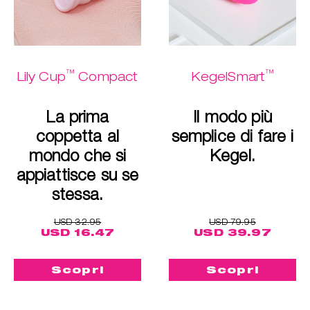
™
™
Lily Cup
Compact
KegelSmart
La prima
Il modo più
coppetta al
semplice di fare i
mondo che si
Kegel.
appiattisce su se
stessa.
USD 32.95
USD 79.95
USD 16.47
USD 39.97
Scopri
Scopri