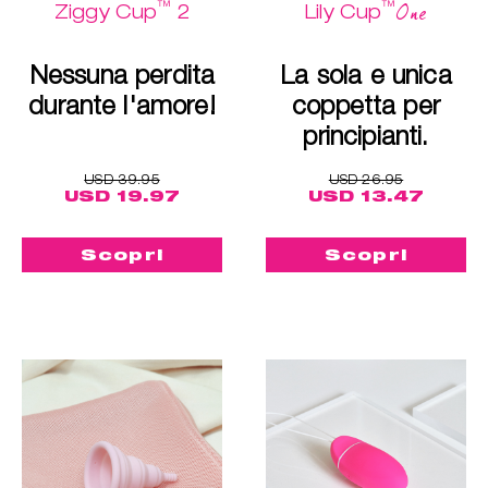
™
™
One
Ziggy Cup
2
Lily Cup
Nessuna perdita
La sola e unica
durante l'amore!
coppetta per
principianti.
USD 39.95
USD 26.95
USD 19.97
USD 13.47
Scopri
Scopri