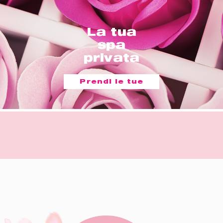
La tua
spa
privata
Prendi le tue