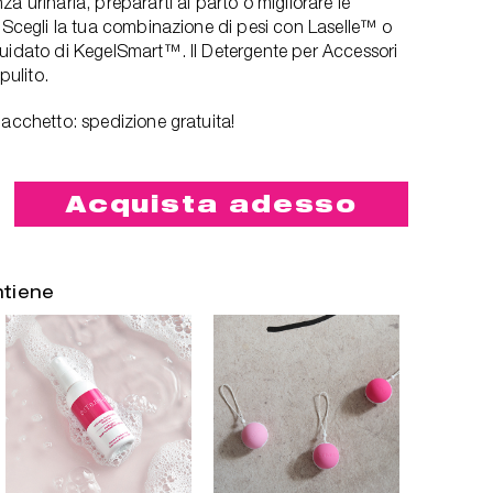
a urinaria, prepararti al parto o migliorare le
. Scegli la tua combinazione di pesi con Laselle™ o
guidato di KegelSmart™. Il Detergente per Accessori
pulito.
pacchetto: spedizione gratuita!
Acquista adesso
ntiene