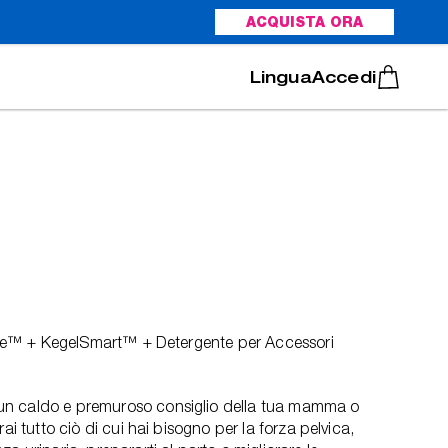
ACQUISTA ORA
Italiano
Português
Accedi
selle™ + KegelSmart™ + Detergente per Accessori
n caldo e premuroso consiglio della tua mamma o
ai tutto ciò di cui hai bisogno per la forza pelvica,