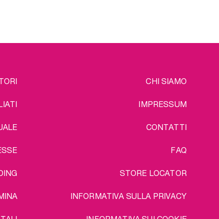
lunga
Un ulteriore vantaggio del
pacchetto: spedizione gratuita!
o del
ratuita!
EGAL
TORI
CHI SIAMO
LIATI
IMPRESSUM
UALE
CONTATTI
ESSE
FAQ
DING
STORE LOCATOR
MINA
INFORMATIVA SULLA PRIVACY
TALI
INFORMATIVA SUI COOKIE