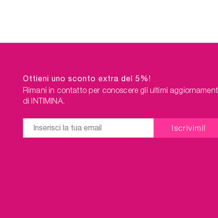
Sterilizzatore per coppette
modo 
mestruali, ovunque tu sia.
possano
Un ulteriore vantaggio del
lo Ste
pacchetto: spedizione gratuita!
mestrual
Un u
pacchet
Ottieni uno sconto extra del 5%!
Rimani in contatto per conoscere gli ultimi aggiornament
di INTIMINA.