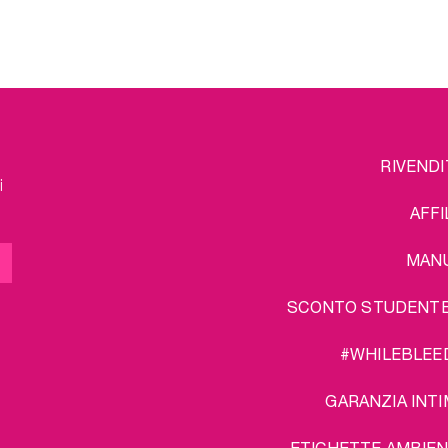
che le vostre coppette
rilassarsi dopo una 
 essere usate per anni e
giornata.
rilizzatore per coppette
Un ulteriore vantaggi
i serve a pulirle ovunque
pacchetto: spedizione g
voi andiate.
lteriore vantaggio del
to: spedizione gratuita!
FOOTER
L
RIVENDI
MENU
i
AFFI
MAN
SCONTO STUDENT
#WHILEBLEE
GARANZIA INTI
ETICHETTE AMBIEN