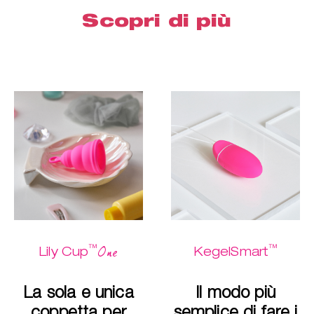
Scopri di più
™
™
One
Lily Cup
KegelSmart
La sola e unica
Il modo più
coppetta per
semplice di fare i