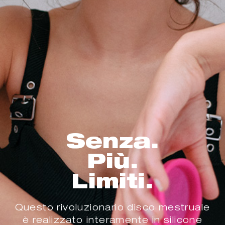
Senza.
Più.
Limiti.
Questo rivoluzionario disco mestruale
è realizzato interamente in silicone