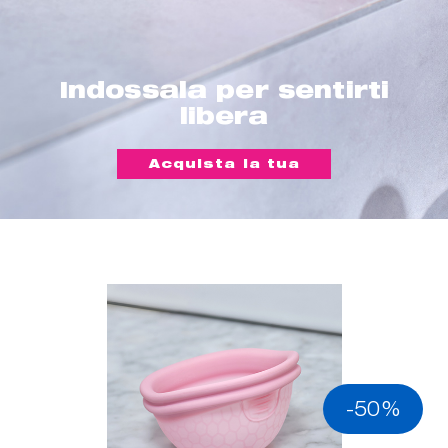
Indossala per sentirti
libera
Acquista la tua
-50%