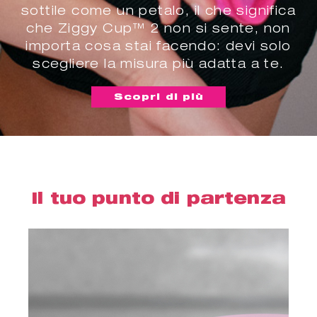
sottile come un petalo, il che significa
che Ziggy Cup™ 2 non si sente, non
importa cosa stai facendo: devi solo
scegliere la misura più adatta a te.
Scopri di più
Il tuo punto di partenza