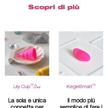
Scopri di più
™
™
One
Lily Cup
KegelSmart
La sola e unica
Il modo più
coppetta per
semplice di fare i