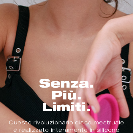
Senza.
Più.
Limiti.
Questo rivoluzionario disco mestruale
è realizzato interamente in silicone