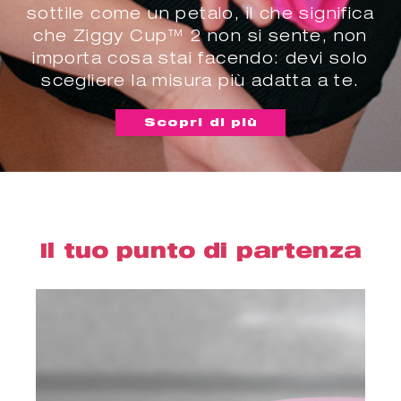
sottile come un petalo, il che significa
che Ziggy Cup™ 2 non si sente, non
importa cosa stai facendo: devi solo
scegliere la misura più adatta a te.
Scopri di più
Il tuo punto di partenza