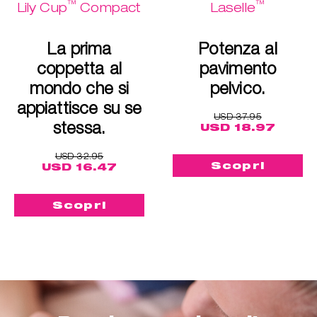
™
™
Lily Cup
Compact
Laselle
La prima
Potenza al
coppetta al
pavimento
mondo che si
pelvico.
appiattisce su se
USD 37.95
stessa.
USD 18.97
USD 32.95
Scopri
USD 16.47
Scopri