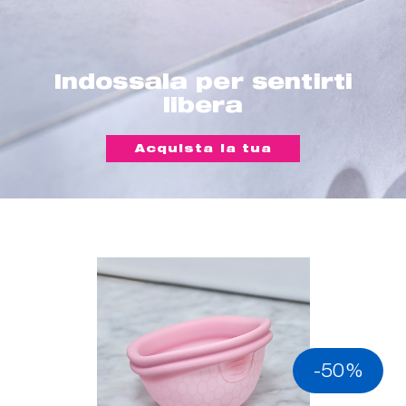
Indossala per sentirti
libera
Acquista la tua
-50%