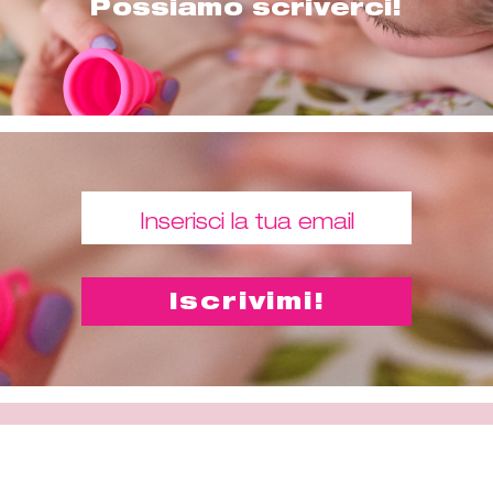
Possiamo scriverci!
Comprami
"Una coppetta mestruale ti