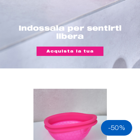
Indossala per sentirti
libera
Acquista la tua
-50%