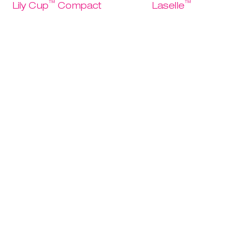
™
™
Lily Cup
Compact
Laselle
La prima
Potenza al
Comprami
coppetta al
pavimento
mondo che si
pelvico.
appiattisce su se
USD 37.95
stessa.
USD 18.97
USD 32.95
Scopri
USD 16.47
Scopri