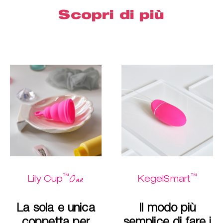
Scopri di più
™
™
One
Lily Cup
KegelSmart
La sola e unica
Il modo più
coppetta per
semplice di fare i