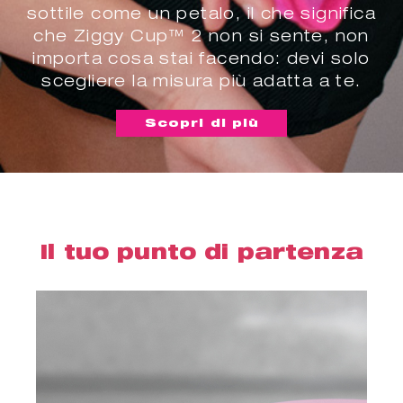
sottile come un petalo, il che significa
che Ziggy Cup™ 2 non si sente, non
importa cosa stai facendo: devi solo
scegliere la misura più adatta a te.
Scopri di più
Il tuo punto di partenza