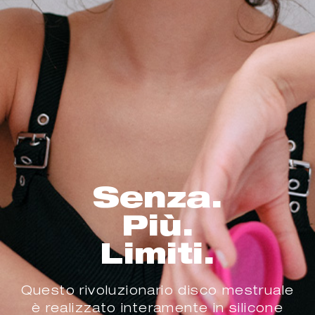
Senza.
Più.
Limiti.
Questo rivoluzionario disco mestruale
è realizzato interamente in silicone