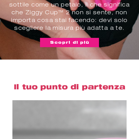
sottile come un petalo, il che significa
che Ziggy Cup™ 2 non si sente, non
importa cosa stai facendo: devi solo
scegliere la misura più adatta a te.
Scopri di più
Il tuo punto di partenza