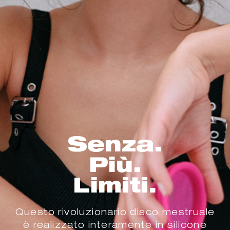
Senza.
Più.
Limiti.
Questo rivoluzionario disco mestruale
è realizzato interamente in silicone