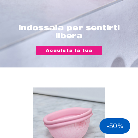
Indossala per sentirti
libera
Acquista la tua
-50%