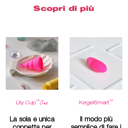
Scopri di più
™
™
One
Lily Cup
KegelSmart
La sola e unica
Il modo più
coppetta per
semplice di fare i