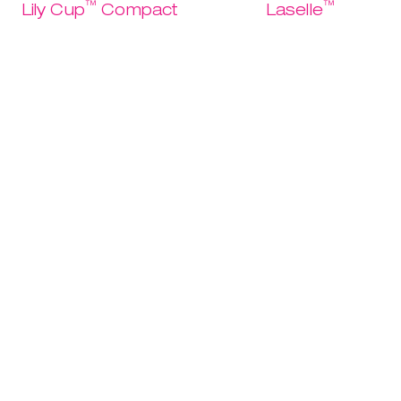
™
™
Lily Cup
Compact
Laselle
La prima
Potenza al
Comprami
coppetta al
pavimento
mondo che si
pelvico.
appiattisce su se
USD 37.95
stessa.
USD 18.97
USD 32.95
Scopri
USD 16.47
Scopri