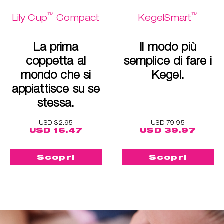
™
™
Lily Cup
Compact
KegelSmart
La prima
Il modo più
coppetta al
semplice di fare i
mondo che si
Kegel.
appiattisce su se
stessa.
USD 32.95
USD 79.95
USD 16.47
USD 39.97
Scopri
Scopri