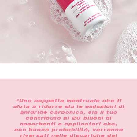
i
"Una coppetta mestruale che ti
"I
aiuta a ridurre sia le emissioni di
pe
e a
anidride carbonica, sia il tuo
più
on
contributo ai 20 bilioni di
 a
assorbenti e applicatori che,
ado
e i
con buona probabilità, verranno
us
riversati nelle discariche del