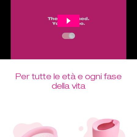
Per tutte le età e ogni fase
della vita