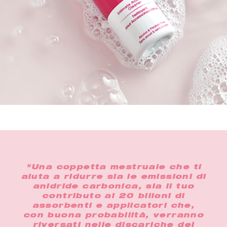
i
"Una coppetta mestruale che ti
"I
aiuta a ridurre sia le emissioni di
pe
e a
anidride carbonica, sia il tuo
più
on
contributo ai 20 bilioni di
 a
assorbenti e applicatori che,
ado
e i
con buona probabilità, verranno
us
riversati nelle discariche del