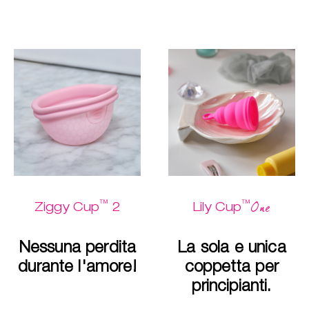
™
™
One
Ziggy Cup
2
Lily Cup
Nessuna perdita
La sola e unica
durante l'amore!
coppetta per
principianti.