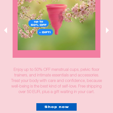
Enjoy up to 50% OFF menstrual cups, pelvic floor
trainers, and intimate essentials and accessories.
Treat your body with care and confidence, because
well-being is the best kind of self-love. Free shipping
over 50 EUR, plus a gift waiting in your cart.
Shop now