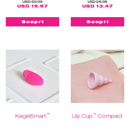
USD 39.95
USD 26.95
USD 19.97
USD 13.47
Scopri
Scopri
™
™
KegelSmart
Lily Cup
Compact