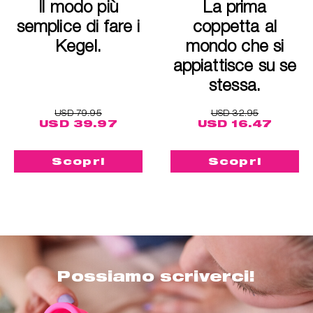
Il modo più
La prima
semplice di fare i
coppetta al
Kegel.
mondo che si
appiattisce su se
stessa.
USD 79.95
USD 32.95
USD 39.97
USD 16.47
Scopri
Scopri
Possiamo scriverci!