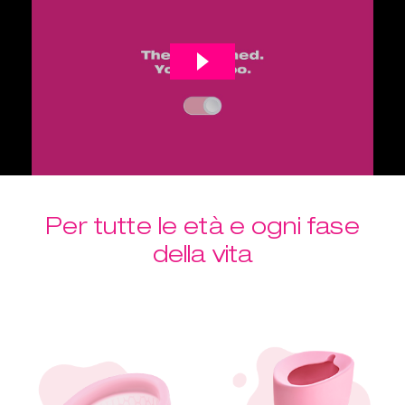
Per tutte le età e ogni fase
della vita