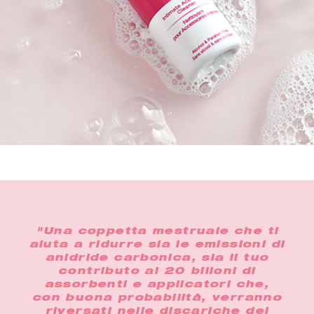
i
"Una coppetta mestruale che ti
"I
aiuta a ridurre sia le emissioni di
pe
e a
anidride carbonica, sia il tuo
più
on
contributo ai 20 bilioni di
 a
assorbenti e applicatori che,
ado
e i
con buona probabilità, verranno
us
riversati nelle discariche del