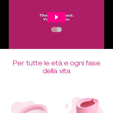
Per tutte le età e ogni fase
della vita