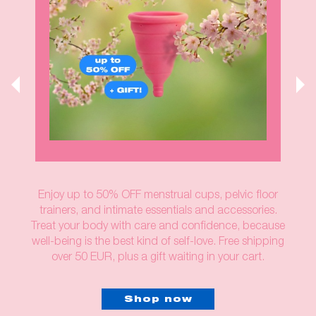
Enjoy up to 50% OFF menstrual cups, pelvic floor
trainers, and intimate essentials and accessories.
Treat your body with care and confidence, because
well-being is the best kind of self-love. Free shipping
over 50 EUR, plus a gift waiting in your cart.
Shop now