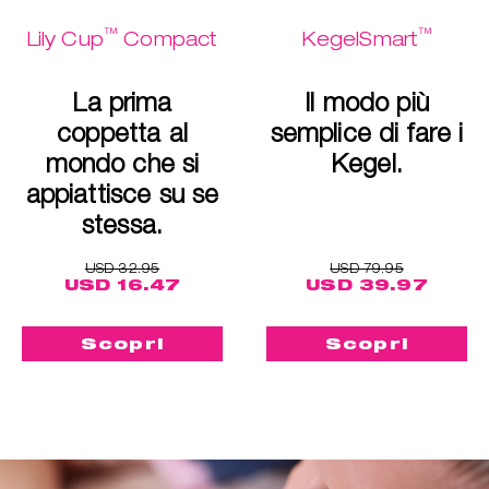
™
™
Lily Cup
Compact
KegelSmart
La prima
Il modo più
coppetta al
semplice di fare i
mondo che si
Kegel.
appiattisce su se
stessa.
USD 32.95
USD 79.95
USD 16.47
USD 39.97
Scopri
Scopri