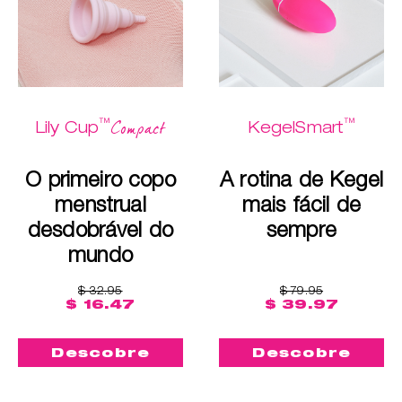
™
™
Compact
Lily Cup
KegelSmart
O primeiro copo
A rotina de Kegel
menstrual
mais fácil de
desdobrável do
sempre
mundo
$ 32.95
$ 79.95
$ 16.47
$ 39.97
Descobre
Descobre