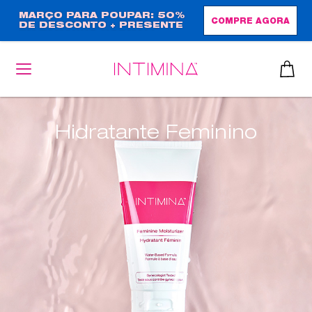
Passar
MARÇO PARA POUPAR: 50%
COMPRE AGORA
DE DESCONTO + PRESENTE
para
EM TAMANHO NORMAL!
o
conteúdo
principal
Hidratante Feminino