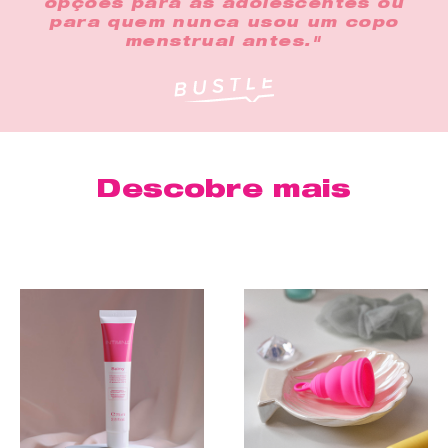
opções para as adolescentes ou
para quem nunca usou um copo
menstrual antes."
Descobre mais