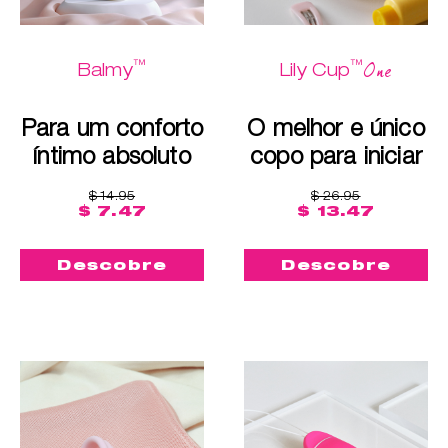
™
™
One
Balmy
Lily Cup
Para um conforto
O melhor e único
íntimo absoluto
copo para iniciar
$ 14.95
$ 26.95
$ 7.47
$ 13.47
Descobre
Descobre