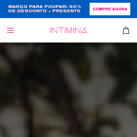
Passar
MARÇO PARA POUPAR: 50%
COMPRE AGORA
DE DESCONTO + PRESENTE
para
EM TAMANHO NORMAL!
o
conteúdo
principal