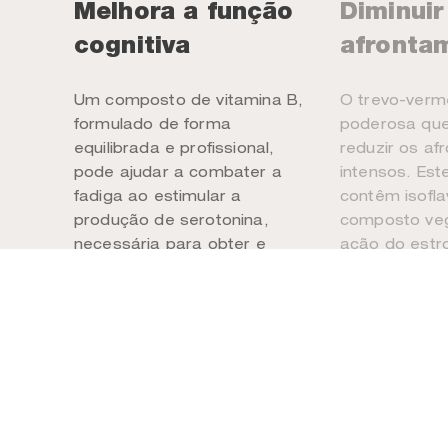
Melhora a função
Diminuir
cognitiva
afronta
Um composto de vitamina B,
O trevo-verm
formulado de forma
poderosa que
equilibrada e profissional,
reduzir os a
pode ajudar a combater a
intensos. Es
fadiga ao estimular a
contêm isofl
produção de serotonina,
composto veg
necessária para obter e
ação do estr
manter um sono de qualidade.
ser úteis para
Dormir melhor significa mais
sintomas da
energia, o que é essencial
prevenir a o
para as funções cognitivas
durante a p
diárias. A perimenopausa e a
menopausa são desafiantes,
mas não devem ser
incapacitantes.