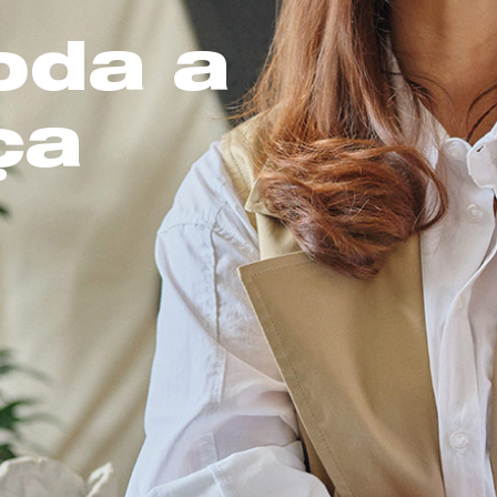
oda a
ça