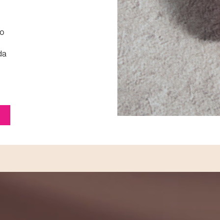
io
da