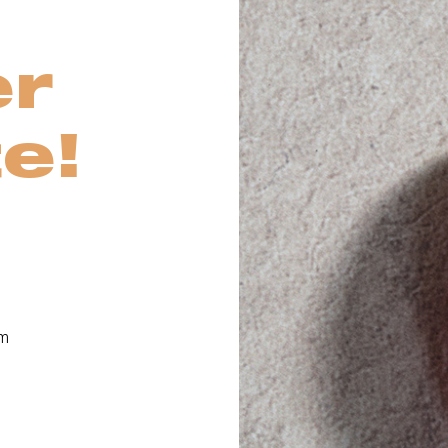
er
e!
em