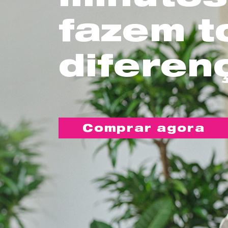
fazem t
diferen
Comprar agora