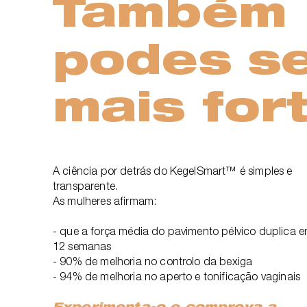
Também
podes s
mais fort
A ciência por detrás do KegelSmart™ é simples e
transparente.
As mulheres afirmam:
- que a força média do pavimento pélvico duplica 
12 semanas
- 90% de melhoria no controlo da bexiga
- 94% de melhoria no aperto e tonificação vaginais
Experimenta-o e comprova a