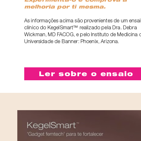
melhoria por ti mesma.
As informações acima são provenientes de um ensa
clínico do KegelSmart™ realizado pela Dra. Debra
Wickman, MD FACOG, e pelo Instituto de Medicina 
Universidade de Banner: Phoenix, Arizona.
Ler sobre o ensaio