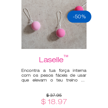
-50%
™
Laselle
Encontra a tua força interna
com os pesos fáceis de usar
que elevam o teu treino do
pavimento pélvico a outro
patamar.
$ 37.95
$ 18.97