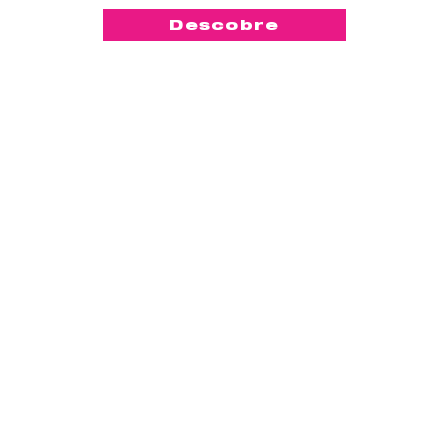
Descobre
-50%
™
KegelSmart
2