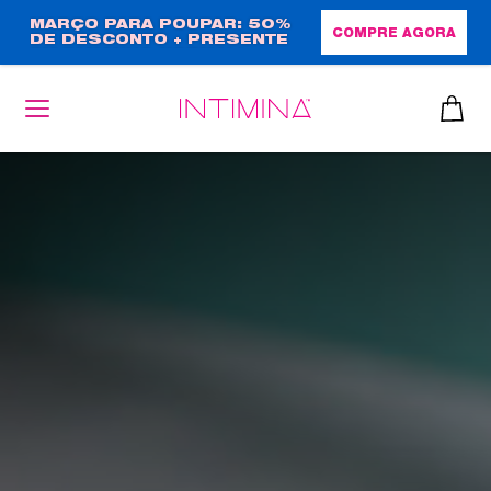
Passar
MARÇO PARA POUPAR: 50%
COMPRE AGORA
DE DESCONTO + PRESENTE
para
EM TAMANHO NORMAL!
o
conteúdo
principal