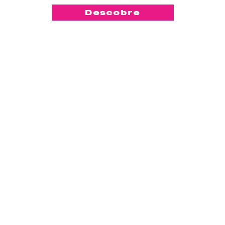
Descobre
-50%
™
KegelSmart
2