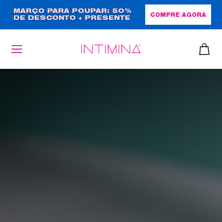
Passar
MARÇO PARA POUPAR: 50%
COMPRE AGORA
DE DESCONTO + PRESENTE
para
EM TAMANHO NORMAL!
o
conteúdo
principal