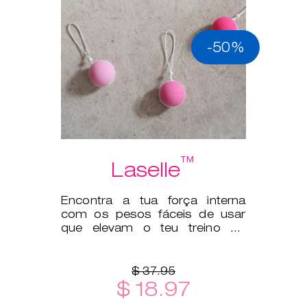
-50%
™
Laselle
Encontra a tua força interna
com os pesos fáceis de usar
que elevam o teu treino do
pavimento pélvico a outro
patamar.
$ 37.95
$ 18.97