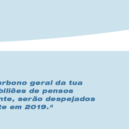
rbono geral da tua
biliões de pensos
nte, serão despejados
te em 2019."