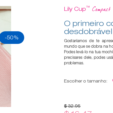
™
Compact
Lily Cup
O primeiro 
desdobráve
-50%
Gostaríamos de te apres
mundo que se dobra na hor
Podes levá-lo na tua mochi
precisares dele, podes usá
problemas.
Escolher o tamanho:
$ 32.95