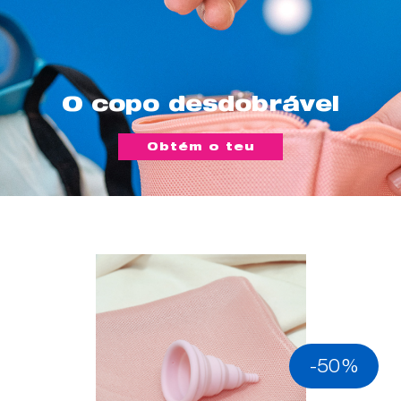
O copo desdobrável
Obtém o teu
-50%