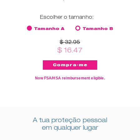
Escolher o tamanho:
Tamanho A
Tamanho B
$ 32.95
$ 16.47
Now FSA/HSA reimbursement eligible.
A tua proteção pessoal
em qualquer lugar