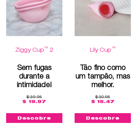
™
™
Ziggy Cup
2
Lily Cup
Sem fugas
Tão fino como
durante a
um tampão, mas
intimidade!
melhor.
$ 39.95
$ 30.95
$ 19.97
$ 15.47
Descobre
Descobre