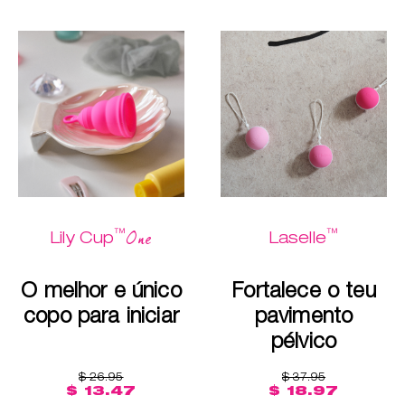
™
™
One
Lily Cup
Laselle
O melhor e único
Fortalece o teu
copo para iniciar
pavimento
pélvico
$ 26.95
$ 37.95
$ 13.47
$ 18.97