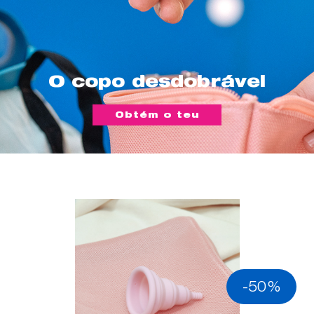
O copo desdobrável
Obtém o teu
-50%