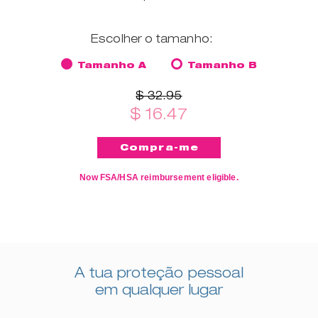
Escolher o tamanho:
Tamanho A
Tamanho B
$ 32.95
$ 16.47
Now FSA/HSA reimbursement eligible.
A tua proteção pessoal
em qualquer lugar