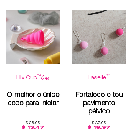
™
™
One
Lily Cup
Laselle
O melhor e único
Fortalece o teu
copo para iniciar
pavimento
pélvico
$ 26.95
$ 37.95
$ 13.47
$ 18.97