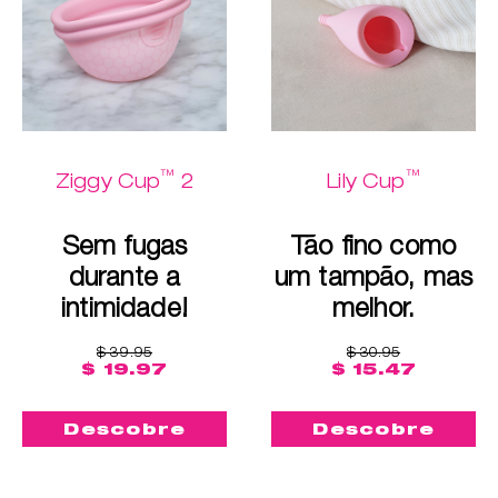
™
™
Ziggy Cup
2
Lily Cup
Sem fugas
Tão fino como
durante a
um tampão, mas
intimidade!
melhor.
$ 39.95
$ 30.95
$ 19.97
$ 15.47
Descobre
Descobre