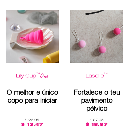
™
™
One
Lily Cup
Laselle
O melhor e único
Fortalece o teu
copo para iniciar
pavimento
pélvico
$ 26.95
$ 37.95
$ 13.47
$ 18.97