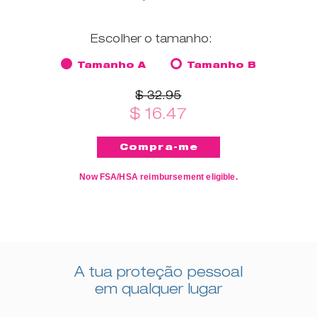
Escolher o tamanho:
Tamanho A
Tamanho B
$ 32.95
$ 16.47
Now FSA/HSA reimbursement eligible.
A tua proteção pessoal
em qualquer lugar