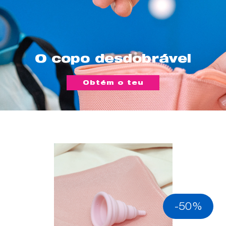
O copo desdobrável
Obtém o teu
-50%