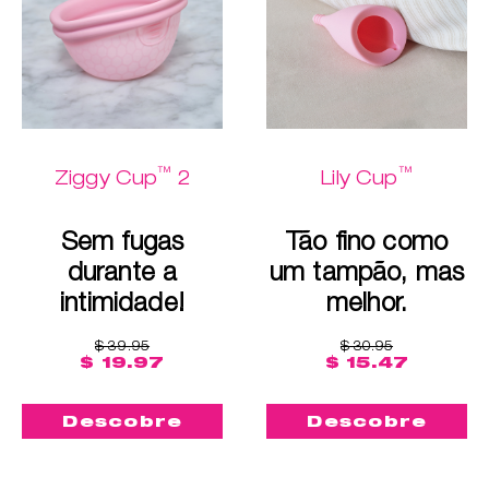
™
™
Ziggy Cup
2
Lily Cup
Sem fugas
Tão fino como
durante a
um tampão, mas
intimidade!
melhor.
$ 39.95
$ 30.95
$ 19.97
$ 15.47
Descobre
Descobre