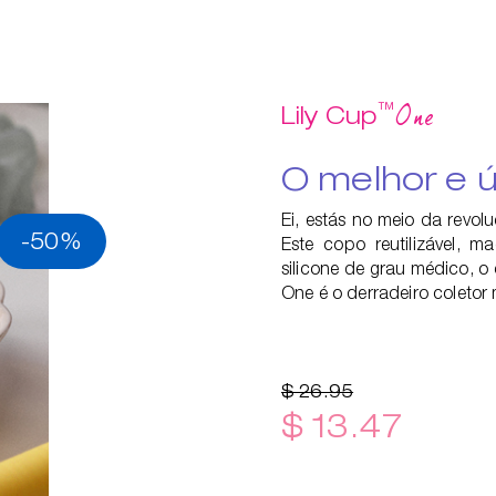
™
One
Lily Cup
O melhor e ú
Ei, estás no meio da revol
-50%
Este copo reutilizável, 
silicone de grau médico, o 
One é o derradeiro coletor 
$ 26.95
$ 13.47