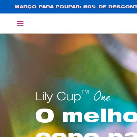
Passar
MARÇO PARA POUPAR: 50% DE DESCONT
para
o
English
Deutsch
conteúdo
principal
™
One
Lily Cup
O melho
copo p