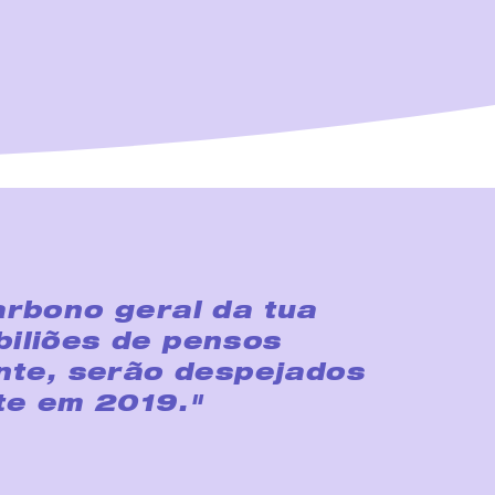
rbono geral da tua
biliões de pensos
nte, serão despejados
te em 2019."