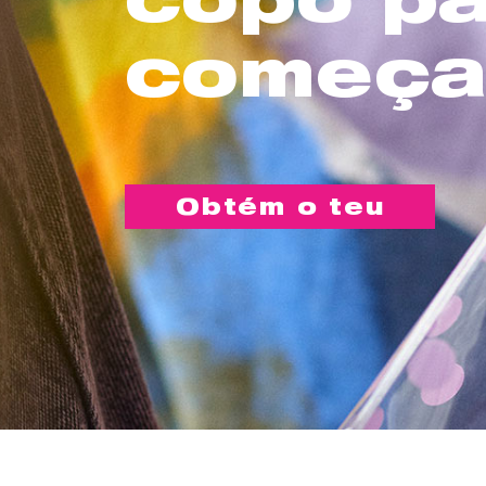
começa
Obtém o teu