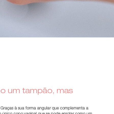
mo um tampão, mas
o! Graças à sua forma angular que complementa a
 o único copo vaginal que se pode enrolar como um