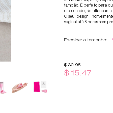
tampão. É perfeito para qu
oferecendo, simultaneamen
O seu 'design' incrivelment
vaginal até 8 horas sem p
Escolher o tamanho:
$ 30.95
$ 15.47