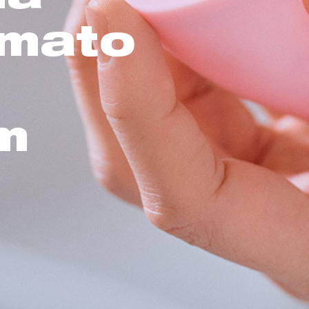
rmato
m