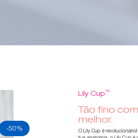
™
Lily Cup
Tão fino co
melhor.
-50%
O Lily Cup é revolucionári
tua anatomia, o Lily Cup é