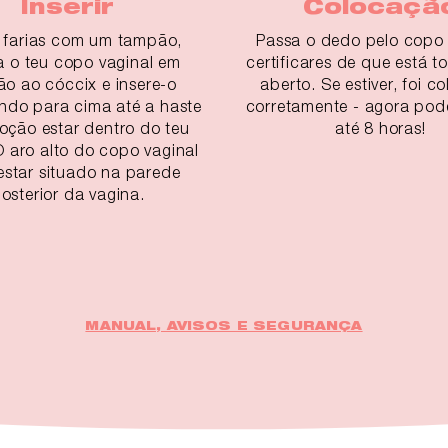
Inserir
Colocaçã
farias com um tampão,
Passa o dedo pelo copo 
na o teu copo vaginal em
certificares de que está t
ão ao cóccix e insere-o
aberto. Se estiver, foi c
ndo para cima até a haste
corretamente - agora pod
oção estar dentro do teu
até 8 horas!
O aro alto do copo vaginal
estar situado na parede
osterior da vagina.
MANUAL, AVISOS E SEGURANÇA