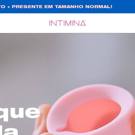
O + PRESENTE EM TAMANHO NORMAL!
Español
Français
que
la