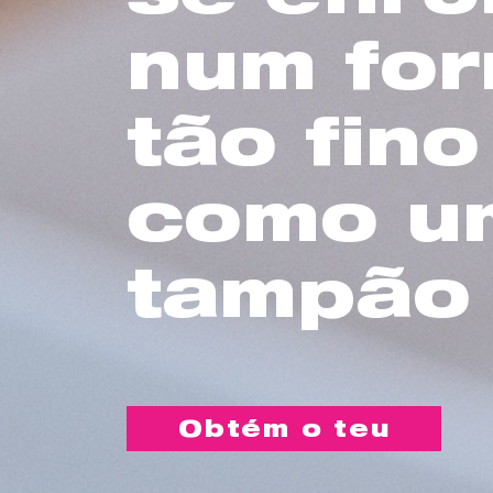
num fo
tão fino
como u
tampão
Obtém o teu