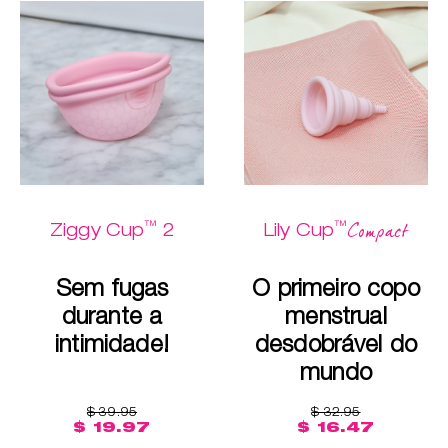
™
™
Compact
Ziggy Cup
2
Lily Cup
Sem fugas
O primeiro copo
durante a
menstrual
intimidade!
desdobrável do
mundo
$ 39.95
$ 32.95
$ 19.97
$ 16.47