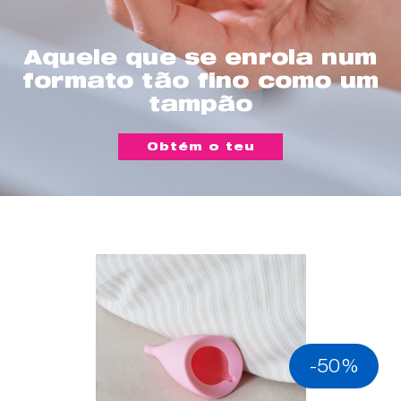
Aquele que se enrola num
formato tão fino como um
tampão
Obtém o teu
-50%