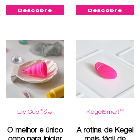
Descobre
Descobre
™
™
One
Lily Cup
KegelSmart
O melhor e único
A rotina de Kegel
copo para iniciar
mais fácil de