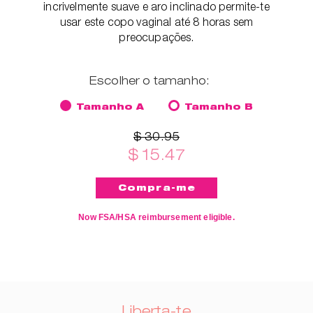
incrivelmente suave e aro inclinado permite-te
usar este copo vaginal até 8 horas sem
preocupações.
Escolher o tamanho:
Tamanho A
Tamanho B
$ 30.95
$ 15.47
Now FSA/HSA reimbursement eligible.
Liberta-te