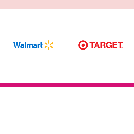
Compra-me
Obtém 5% de DESCONTO extra!
Fica atento às últimas atualizações da INTIMINA.