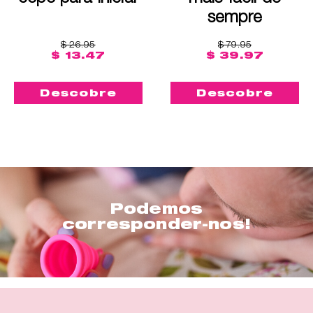
sempre
$ 26.95
$ 79.95
$ 13.47
$ 39.97
Descobre
Descobre
Podemos
corresponder-nos!