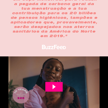
a pegada de carbono geral da
tua menstruação e a tua
contribuição para os 20 biliões
de pensos higiénicos, tampões e
aplicadores que, provavelmente,
serão despejados nos aterros
sanitários da América do Norte
em 2019."