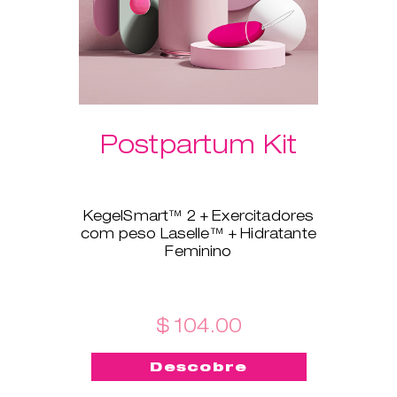
Postpartum Kit
KegelSmart™ 2 + Exercitadores
com peso Laselle™ + Hidratante
Feminino
Este novo conjunto é feito à
medida para todas as recém-
mamãs! O treinador do
pavimento pélvico KegelSmart™
$ 104.00
2 acompanhar-te-á na tua
jornada para fortaleceres e
Descobre
manteres saudáveis os
músculos do pavimento pélvico.