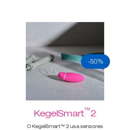
-50%
™
KegelSmart
2
O KegelSmart™ 2 usa sensores