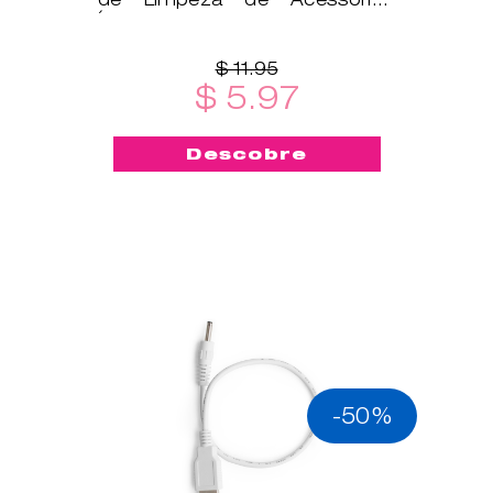
Íntimos é um ótimo
complemento!
$ 11.95
$ 5.97
Descobre
-50%