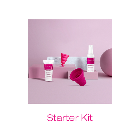
O exercitador Laselle™ também
veio ajudar - escolhe o peso da
tua preferência e usa-o para um
treino rápido sempre que
quiseres ganhar força e tonificar
rapidamente. O Hidratante
Feminino garante uma inserção
indolor, rápida e suave!
Por favor, seleciona o teu peso
Laselle™ preferido abaixo.
Starter Kit