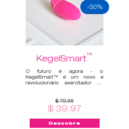
-50%
™
KegelSmart
O futuro é agora - o
KegelSmart™ é um novo e
revolucionário exercitador de
Kegel!
$ 79.95
$ 39.97
Descobre