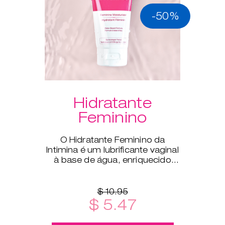
-50%
Hidratante
Feminino
O Hidratante Feminino da
Intimina é um lubrificante vaginal
à base de água, enriquecido
com aloé vera para
complementar a lubrificação
natural do t
$ 10.95
$ 5.47