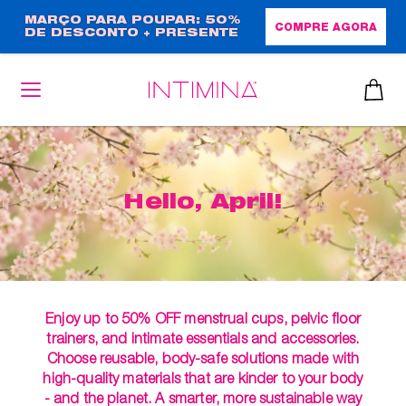
Passar
MARÇO PARA POUPAR: 50%
COMPRE AGORA
DE DESCONTO + PRESENTE
para
EM TAMANHO NORMAL!
o
conteúdo
principal
Hello, April!
Enjoy up to 50% OFF menstrual cups, pelvic floor
trainers, and intimate essentials and accessories.
Choose reusable, body-safe solutions made with
high-quality materials that are kinder to your body
- and the planet. A smarter, more sustainable way