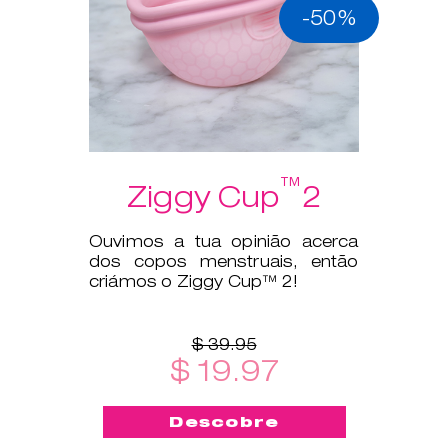
-50%
™
Ziggy Cup
2
Ouvimos a tua opinião acerca
dos copos menstruais, então
criámos o Ziggy Cup™ 2!
$ 39.95
$ 19.97
Descobre