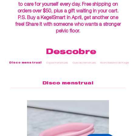
to care for yourself every day. Free shipping on
orders over $50, plus a gift waiting in your cart.
P.S. Buy a KegelSmart in April, get another one
free! Share it with someone who wants a stronger
pelvic floor.
Descobre
Disco menstrual
Copos menstruais
Cuecas menstruais
Exercitadores de Kegel
Cu
Disco menstrual