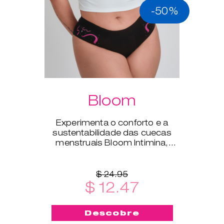
-50%
Bloom
Experimenta o conforto e a
sustentabilidade das cuecas
menstruais Bloom Intimina,
disponíveis nos tamanhos XS a
XXL.
$ 24.95
$ 12.47
Descobre