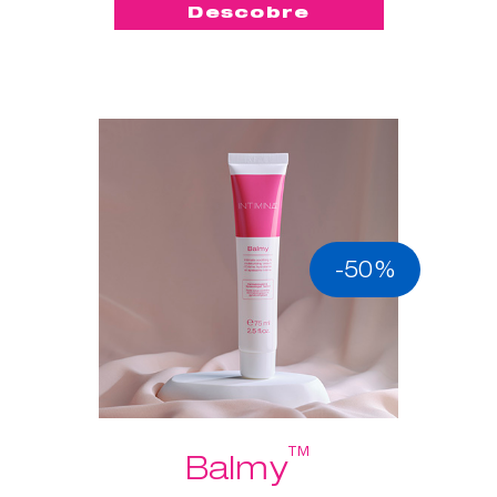
Descobre
-50%
™
Balmy