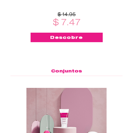
qualquer lugar - este
esterilizador de copo menstrual
é
$ 14.95
$ 7.47
Descobre
Conjuntos