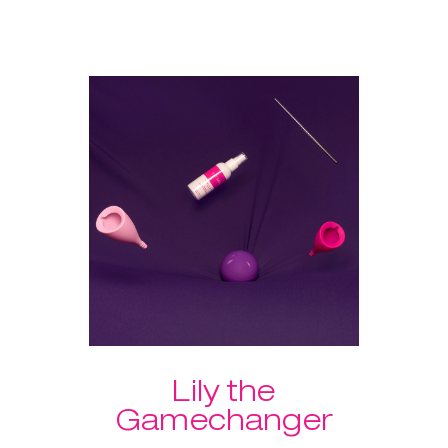
intensificar as sensações
durante o sexo. Escolhe a tua
combinação de pesos com o
Laselle™ ou treina com o
programa guiado do
KegelSmart™. Inclui o 'Spray' de
Limpeza de Acessórios Íntimos
para manter tudo limpo.
Vantagem extra do conjunto:
portes grátis!
Lily the
Gamechanger