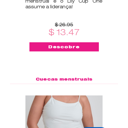
menstrual e o Lily Cup One
assume a liderança!
$ 26.95
$ 13.47
Descobre
Cuecas menstruais