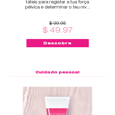
táteis para registar a tua força
pélvica e determinar o teu nível
de exercício.
$ 99.95
$ 49.97
Descobre
Cuidado pessoal