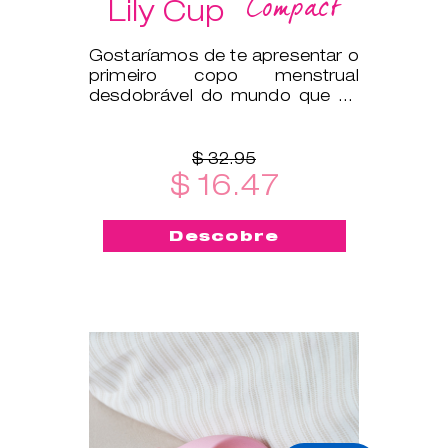
Compact
Lily Cup
Gostaríamos de te apresentar o
primeiro copo menstrual
desdobrável do mundo que se
dobra na horizontal para caber
numa c
$ 32.95
$ 16.47
Descobre