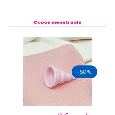
Copos menstruais
-50%
™