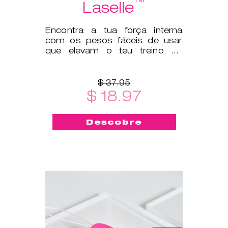
™
Laselle
Encontra a tua força interna
com os pesos fáceis de usar
que elevam o teu treino do
pavimento pélvico a outro
patamar.
$ 37.95
$ 18.97
Descobre