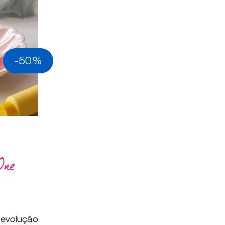
-50%
One
revolução