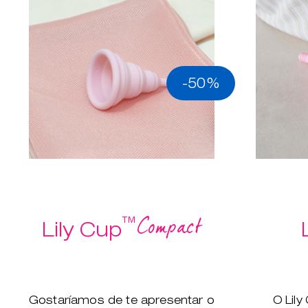
-50%
Compact
™
Lily Cup
Gostaríamos de te apresentar o
O Lily