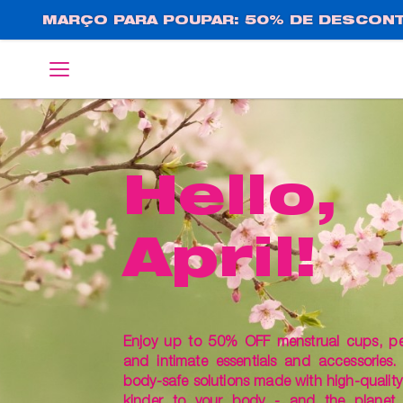
Passar
MARÇO PARA POUPAR: 50% DE DESCONT
para
o
English
Deutsch
conteúdo
principal
Hello,
April!
Enjoy up to 50% OFF menstrual cups, pelv
and intimate essentials and accessories.
body-safe solutions made with high-quality 
kinder to your body - and the planet.