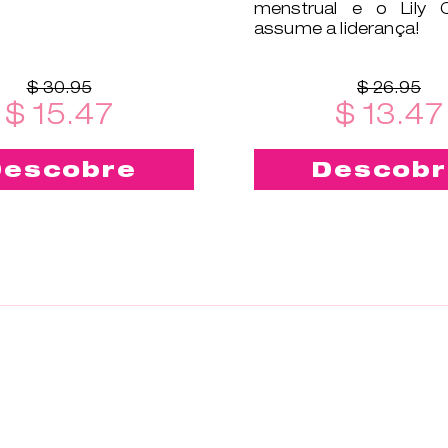
menstrual e o Lily
assume a liderança!
$ 30.95
$ 26.95
$ 15.47
$ 13.47
Descobre
Descobr