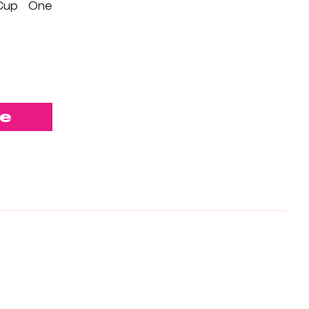
 Cup One
e