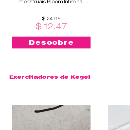
menstruais Bloom Intimina,
disponíveis nos tamanhos XS a
XXL.
$ 24.95
$ 12.47
Descobre
Exercitadores de Kegel