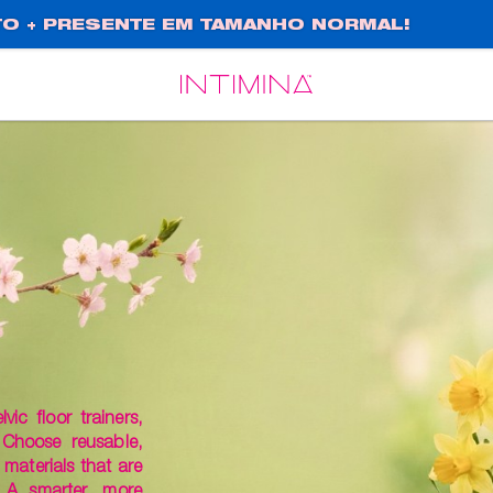
O + PRESENTE EM TAMANHO NORMAL!
Español
Français
ic floor trainers,
 Choose reusable,
materials that are
 A smarter, more