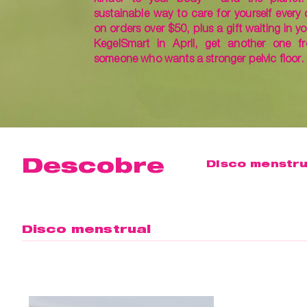
sustainable way to care for yourself every 
on orders over $50, plus a gift waiting in yo
KegelSmart in April, get another one fr
someone who wants a stronger pelvic floor.
Descobre
Disco menstru
Disco menstrual