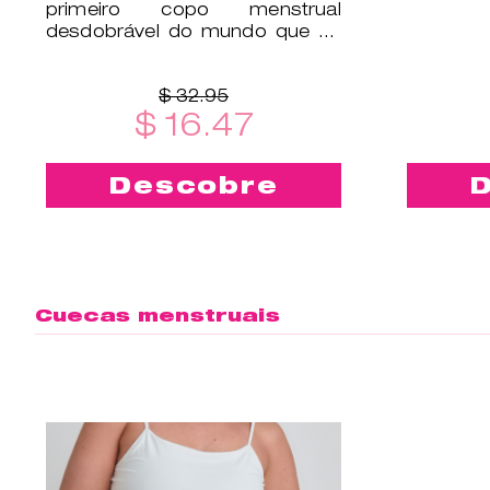
primeiro copo menstrual
desdobrável do mundo que se
dobra na horizontal para caber
numa c
$ 32.95
$ 16.47
Descobre
Cuecas menstruais