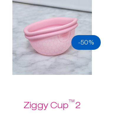
-50%
™
Ziggy Cup
2