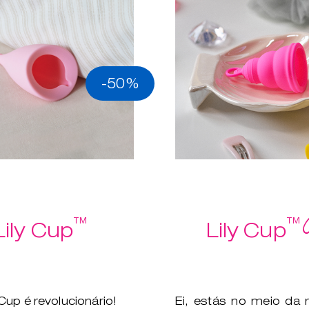
-50%
™
™
Lily Cup
Lily Cup
 Cup é revolucionário!
Ei, estás no meio da 