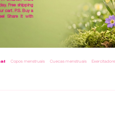
day. Free shipping
ur cart. P.S. Buy a
ee! Share it with
al
Copos menstruais
Cuecas menstruais
Exercitador