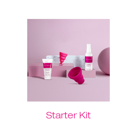
O exercitador Laselle™ também
veio ajudar - escolhe o peso da
tua preferência e usa-o para um
treino rápido sempre que
quiseres ganhar força e tonificar
rapidamente. O Hidratante
Feminino garante uma inserção
indolor, rápida e suave!
Por favor, seleciona o teu peso
Laselle™ preferido abaixo.
Starter Kit