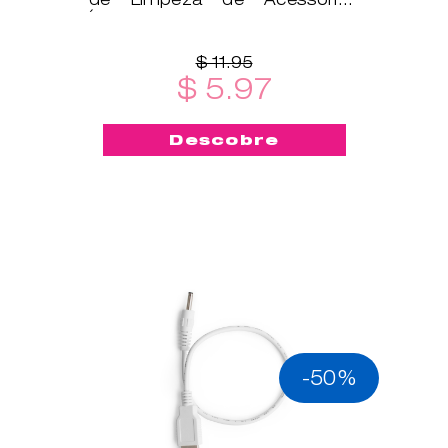
Íntimos é um ótimo
complemento!
$ 11.95
$ 5.97
Descobre
-50%