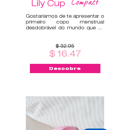
Compact
Lily Cup
Gostaríamos de te apresentar o
primeiro copo menstrual
desdobrável do mundo que se
dobra na horizontal para caber
numa c
$ 32.95
$ 16.47
Descobre