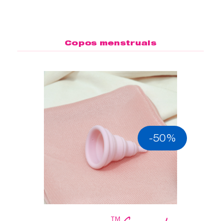
Copos menstruais
-50%
™