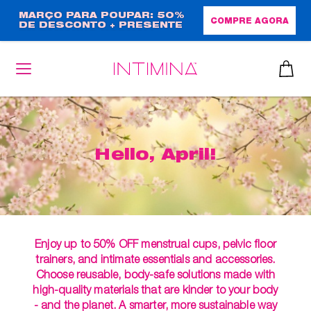
Passar
MARÇO PARA POUPAR: 50%
COMPRE AGORA
DE DESCONTO + PRESENTE
para
EM TAMANHO NORMAL!
o
conteúdo
principal
Hello, April!
Enjoy up to 50% OFF menstrual cups, pelvic floor
trainers, and intimate essentials and accessories.
Choose reusable, body-safe solutions made with
high-quality materials that are kinder to your body
- and the planet. A smarter, more sustainable way