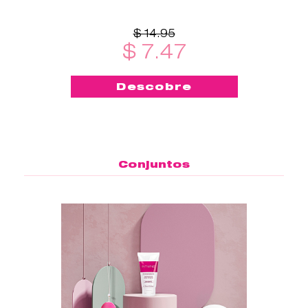
qualquer lugar - este
esterilizador de copo menstrual
é
$ 14.95
$ 7.47
Descobre
Conjuntos