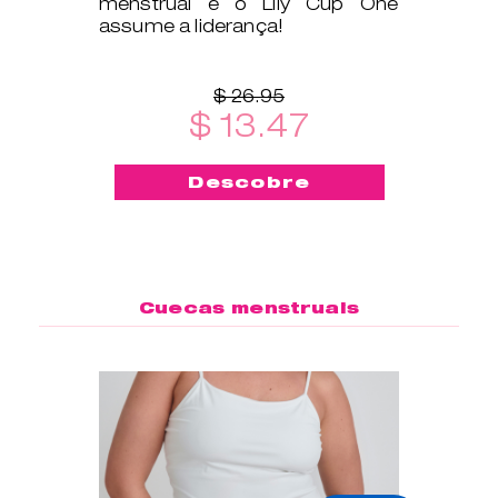
menstrual e o Lily Cup One
assume a liderança!
$ 26.95
$ 13.47
Descobre
Cuecas menstruais