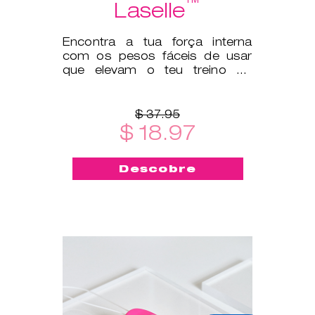
™
Laselle
Encontra a tua força interna
com os pesos fáceis de usar
que elevam o teu treino do
pavimento pélvico a outro
patamar.
$ 37.95
$ 18.97
Descobre