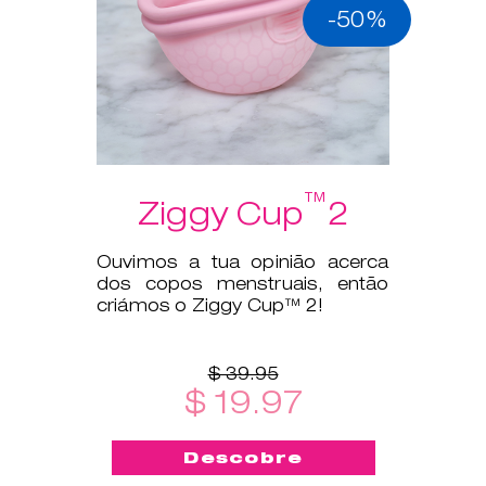
-50%
™
Ziggy Cup
2
Ouvimos a tua opinião acerca
dos copos menstruais, então
criámos o Ziggy Cup™ 2!
$ 39.95
$ 19.97
Descobre