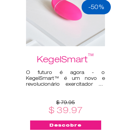
-50%
™
KegelSmart
O futuro é agora - o
KegelSmart™ é um novo e
revolucionário exercitador de
Kegel!
$ 79.95
$ 39.97
Descobre