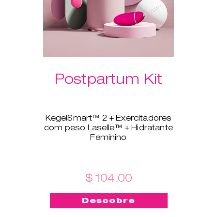
Postpartum Kit
KegelSmart™ 2 + Exercitadores
com peso Laselle™ + Hidratante
Feminino
Este novo conjunto é feito à
medida para todas as recém-
mamãs! O treinador do
pavimento pélvico KegelSmart™
$ 104.00
2 acompanhar-te-á na tua
jornada para fortaleceres e
Descobre
manteres saudáveis os
músculos do pavimento pélvico.