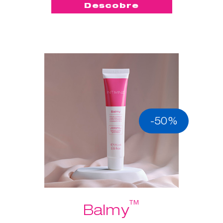
Descobre
-50%
™
Balmy