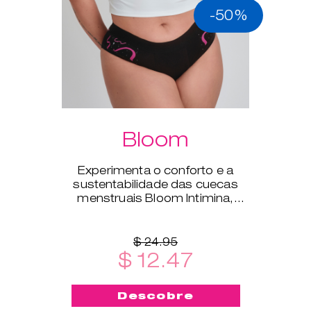
-50%
Bloom
Experimenta o conforto e a
sustentabilidade das cuecas
menstruais Bloom Intimina,
disponíveis nos tamanhos XS a
XXL.
$ 24.95
$ 12.47
Descobre