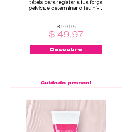
táteis para registar a tua força
pélvica e determinar o teu nível
de exercício.
$ 99.95
$ 49.97
Descobre
Cuidado pessoal