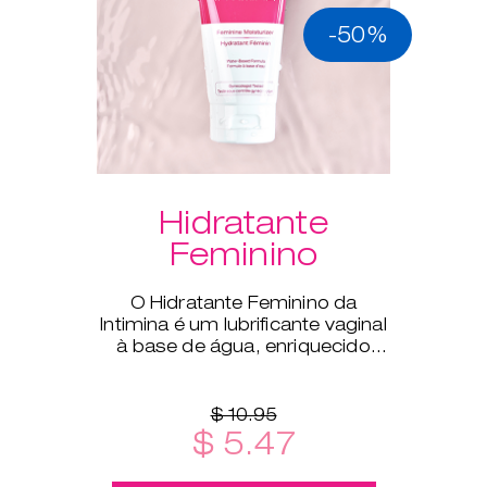
-50%
Hidratante
Feminino
O Hidratante Feminino da
Intimina é um lubrificante vaginal
à base de água, enriquecido
com aloé vera para
complementar a lubrificação
natural do t
$ 10.95
$ 5.47