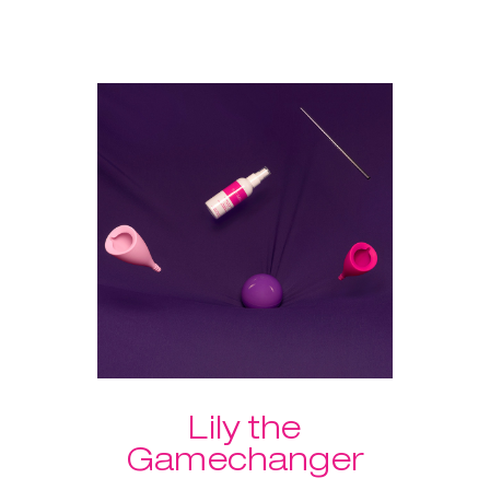
intensificar as sensações
durante o sexo. Escolhe a tua
combinação de pesos com o
Laselle™ ou treina com o
programa guiado do
KegelSmart™. Inclui o 'Spray' de
Limpeza de Acessórios Íntimos
para manter tudo limpo.
Vantagem extra do conjunto:
portes grátis!
Lily the
Gamechanger