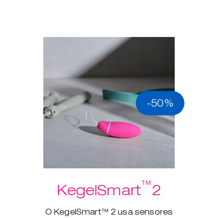
-50%
™
KegelSmart
2
O KegelSmart™ 2 usa sensores