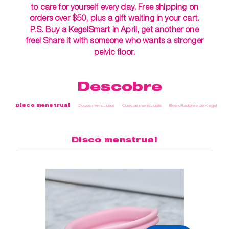
to care for yourself every day. Free shipping on
orders over $50, plus a gift waiting in your cart.
P.S. Buy a KegelSmart in April, get another one
free! Share it with someone who wants a stronger
pelvic floor.
Descobre
Disco menstrual
Copos menstruais
Cuecas menstruais
Exercitadores de Kegel
Cu
Disco menstrual